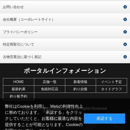
お問い合わせ
会社概要（コーポレートサイト）
プライバシーポリシー
特定商取引について
古物営業法に基づく表記
ポータルインフォメーション
HOME
店舗一覧
新着情報
イベント予定
最新釣果
免税対応店
釣り自慢
タイドグラフ
釣り船予約
弊社はCookieを利用し、Webの利便性向上
Copyright © World sports Co.,Ltd. All Rights Reserved.
に努めております。「承認する」をクリッ
クしていただくと、お客様に最適な内容を
承諾する
提供することが可能となります。Cookieの