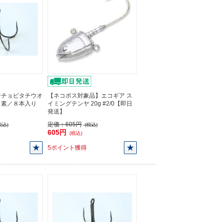
ンチョビタチウオ
【ネコポス対象品】エコギア ス
ッ素／８本入り
イミングテンヤ 20g #2/0【即日
発送】
定価：
605円
税込)
(税込)
605円
(税込)
5ポイント獲得