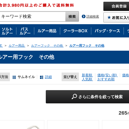
詳細検索
E
>
ルアー用品
>
ルアーフック その他
>
ルアー用フック その他
ルアー用フック その他
新着順
価格(安い順)
価格
示方法
サムネイル
詳細
並び替え
人気順
おすすめ順
さらに条件を絞って検索
265