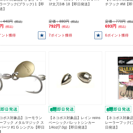
ラーフック(ブラック) 1【即
ｺｱ太刀3本 18【即日発送】
チフック #M【
送】
：
440円
定価：
880円
定価：
770円
(税込)
(税込)
(税込
6円
792円
693円
(税込)
(税込)
(税込)
イント獲得
7ポイント獲得
6ポイント獲得
コポス対象品】コーモラン
【ネコポス対象品】レイン reins
【ネコポス対象品
ーフック メタルマジック ス
ベーシックバレットシンカー
レーラーフック(ブ
パーツ #1 G シングル【即日
1/4oz(7.0g)【即日発送】
日発送】
】