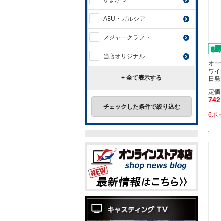
がまかつ
ABU・ガルシア
メジャークラフト
当店オリジナル
オー
ワイ
+ 全て表示する
日発
定価
74
チェックした条件で絞り込む
6ポ