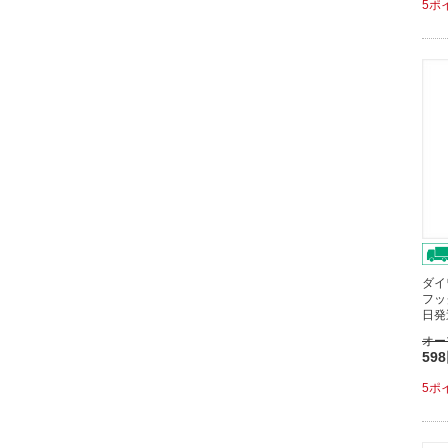
5ポ
ダイ
フッ
日発
オー
59
5ポ