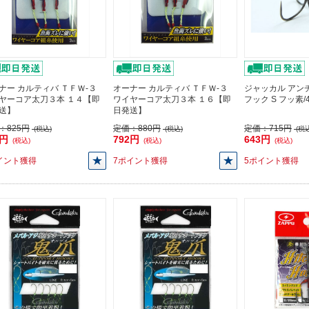
ナー カルティバ ＴＦＷ-３
オーナー カルティバ ＴＦＷ-３
ジャッカル アン
ヤーコア太刀３本 １４【即
ワイヤーコア太刀３本 １６【即
フック S フッ素
送】
日発送】
：
825円
定価：
880円
定価：
715円
(税込)
(税込)
(税込
2円
792円
643円
(税込)
(税込)
(税込)
イント獲得
7ポイント獲得
5ポイント獲得