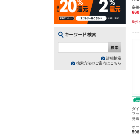
定価
66
6ポ
詳細検索
検索方法のご案内はこちら
ダイ
フッ
発送
オー
59