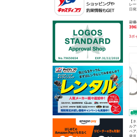
レー
日発
定価
39
3ポ
【ネ
ルア
ペア
発送