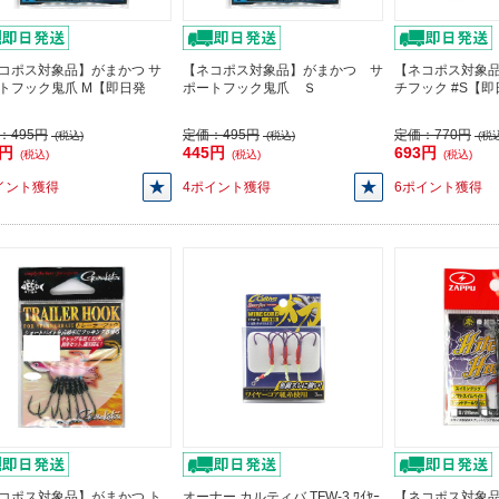
コポス対象品】がまかつ サ
【ネコポス対象品】がまかつ サ
【ネコポス対象品
トフック鬼爪 M【即日発
ポートフック鬼爪 Ｓ
チフック #S【
：
495円
定価：
495円
定価：
770円
(税込)
(税込)
(税込
5円
445円
693円
(税込)
(税込)
(税込)
イント獲得
4ポイント獲得
6ポイント獲得
コポス対象品】がまかつ ト
オーナー カルティバ TFW-3 ﾜｲﾔｰ
【ネコポス対象品