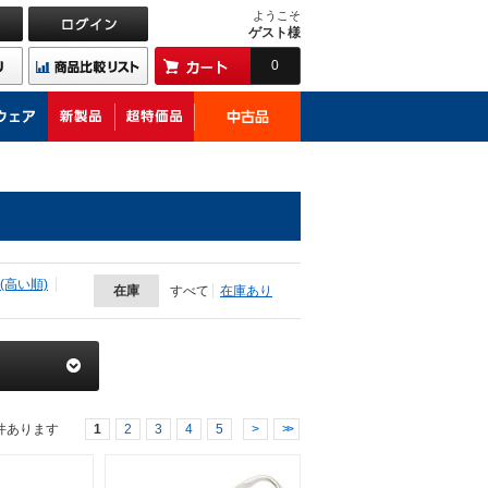
ようこそ
ゲスト様
0
(高い順)
在庫
すべて
在庫あり
件あります
1
2
3
4
5
>
>>