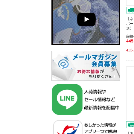
【ネ
ポー
送】
定価
44
4ポ
【ネ