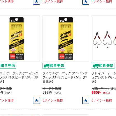
イント獲得
5ポイント獲得
5ポイント獲得
ワ ルアーフック アユイング
ダイワ ルアーフック アユイング
クレイジーオー
クSS F3 スピード7.0号【即
フックSS F3 スピード7.5号【即
ュアシスト Wシ
送】
日発送】
送】
プン価格
オープン価格
定価：
660円
(税込
8円
598円
660円
(税込)
(税込)
(税込)
イント獲得
5ポイント獲得
6ポイント獲得