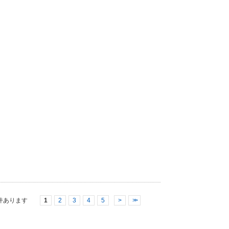
件あります
1
2
3
4
5
>
>>