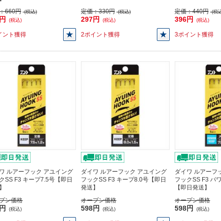
：
660円
定価：
330円
定価：
440円
(税込)
(税込)
(税込
0円
297円
396円
(税込)
(税込)
(税込)
イント獲得
2ポイント獲得
3ポイント獲得
ワ ルアーフック アユイング
ダイワ ルアーフック アユイング
ダイワ ルアーフ
クSS F3 キープ7.5号【即日
フックSS F3 キープ8.0号【即日
フックSS F3 パ
】
発送】
【即日発送】
プン価格
オープン価格
オープン価格
8円
598円
598円
(税込)
(税込)
(税込)