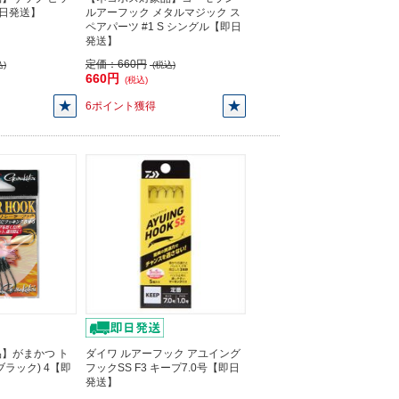
即日発送】
ルアーフック メタルマジック ス
ペアパーツ #1 S シングル【即日
発送】
定価：
660円
)
(税込)
660円
(税込)
6ポイント獲得
】がまかつ ト
ダイワ ルアーフック アユイング
ラック) 4【即
フックSS F3 キープ7.0号【即日
発送】