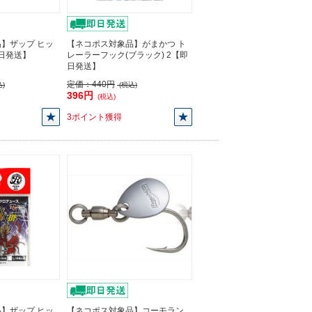
】ザップ ヒッ
【ネコポス対象品】がまかつ ト
即日発送】
レーラーフック(ブラック) 2【即
日発送】
定価：
440円
)
(税込)
396円
(税込)
3ポイント獲得
】ザップ ヒッ
【ネコポス対象品】コーモラン