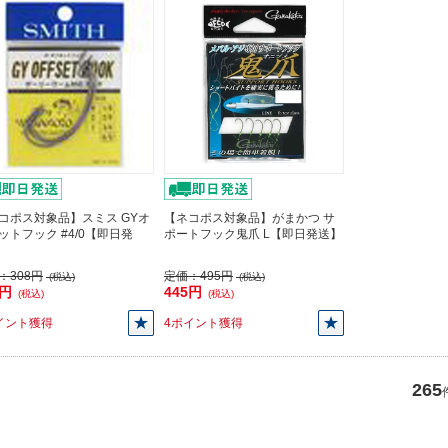
コポス対象品】スミス GYオ
【ネコポス対象品】がまかつ サ
ットフック #4/0【即日発
ポートフック鬼爪 L【即日発送】
：
308円
定価：
495円
(税込)
(税込)
8円
445円
(税込)
(税込)
イント獲得
4ポイント獲得
265