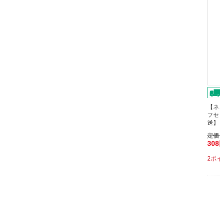
【ネ
フセ
送】
定価
30
2ポ