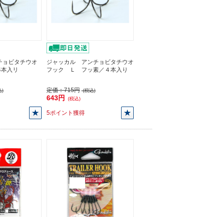
チョビタチウオ
ジャッカル アンチョビタチウオ
/4本入リ
フック Ｌ フッ素／４本入り
定価：
715円
)
(税込)
643円
(税込)
5ポイント獲得