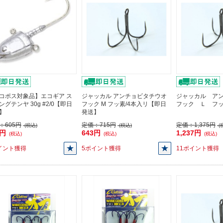
コポス対象品】エコギア ス
ジャッカル アンチョビタチウオ
ジャッカル ア
ングテンヤ 30g #2/0【即日
フック M フッ素/4本入リ【即日
フック Ｌ フ
】
発送】
：
605円
定価：
715円
定価：
1,375円
(税込)
(税込)
(
5円
643円
1,237円
(税込)
(税込)
(税込)
イント獲得
5ポイント獲得
11ポイント獲得