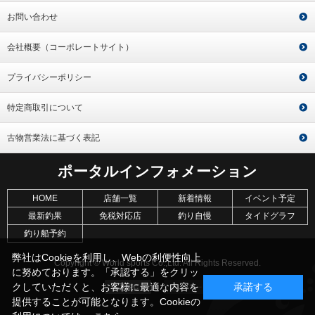
お問い合わせ
会社概要（コーポレートサイト）
プライバシーポリシー
特定商取引について
古物営業法に基づく表記
ポータルインフォメーション
HOME
店舗一覧
新着情報
イベント予定
最新釣果
免税対応店
釣り自慢
タイドグラフ
釣り船予約
弊社はCookieを利用し、Webの利便性向上
Copyright © World sports Co.,Ltd. All Rights Reserved.
に努めております。「承認する」をクリッ
クしていただくと、お客様に最適な内容を
承諾する
提供することが可能となります。Cookieの