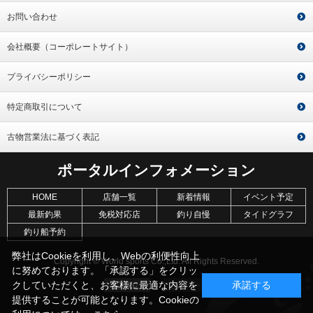
お問い合わせ
会社概要（コーポレートサイト）
プライバシーポリシー
特定商取引について
古物営業法に基づく表記
ポータルインフォメーション
HOME
店舗一覧
新着情報
イベント予定
最新釣果
免税対応店
釣り自慢
タイドグラフ
釣り船予約
弊社はCookieを利用し、Webの利便性向上
Copyright © World sports Co.,Ltd. All Rights Reserved.
に努めております。「承認する」をクリッ
クしていただくと、お客様に最適な内容を
承諾する
提供することが可能となります。Cookieの