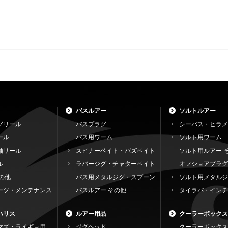
バスルアー
ソルトルアー
グリール
バスプラグ
シーバス・ヒラメ
ール
バス用ワーム
ソルト用ワーム
軸リール
スピナーベイト・バズベイト
ソルト用ルアー 
ル
ラバージグ・チャターベイト
オフショアプラグ
の他
バス用メタルジグ・スプーン
ソルト用メタルジ
ーツ・メンテナンス
バスルアー その他
タイラバ・インチ
ハリス
ルアー用品
クーラーボックス
マズ・ライギョ用
ジグヘッド
クーラーボックス