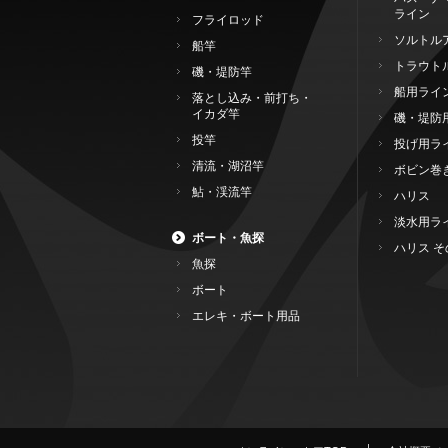
ライン
フライロッド
ソルトル
船竿
トラウト
磯・堤防竿
船用ライ
落とし込み・前打ち・
イカダ竿
磯・堤防
投竿
投げ用ラ
清流・湖沼竿
ボビン巻
鮎・渓流竿
ハリス
淡水用ラ
ボート・魚探
ハリス そ
魚探
ボート
エレキ・ボート用品