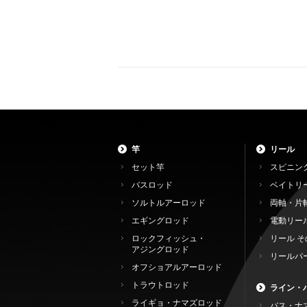
竿
リール
セット竿
スピニン
バスロッド
ベイトリ
ソルトルアーロッド
両軸・片
エギングロッド
電動リー
ロックフィッシュ・
リール そ
アジングロッド
リールパ
オフショアルアーロッド
トラウトロッド
ライン・
ライギョ・ナマズロッド
バス・ナ