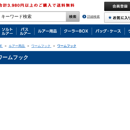
詳細検索
E
>
ルアー用品
>
ワームフック
>
ワームフック
ワームフック