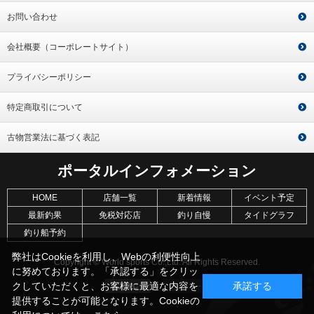
お問い合わせ
会社概要（コーポレートサイト）
プライバシーポリシー
特定商取引について
古物営業法に基づく表記
ポータルインフォメーション
HOME
店舗一覧
新着情報
イベント予定
最新釣果
免税対応店
釣り自慢
タイドグラフ
釣り船予約
弊社はCookieを利用し、Webの利便性向上
Copyright © World sports Co.,Ltd. All Rights Reserved.
に努めております。「承認する」をクリッ
クしていただくと、お客様に最適な内容を
承諾する
提供することが可能となります。Cookieの