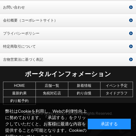
お問い合わせ
会社概要（コーポレートサイト）
プライバシーポリシー
特定商取引について
古物営業法に基づく表記
ポータルインフォメーション
HOME
店舗一覧
新着情報
イベント予定
最新釣果
免税対応店
釣り自慢
タイドグラフ
釣り船予約
弊社はCookieを利用し、Webの利便性向上
Copyright © World sports Co.,Ltd. All Rights Reserved.
に努めております。「承認する」をクリッ
クしていただくと、お客様に最適な内容を
承諾する
提供することが可能となります。Cookieの