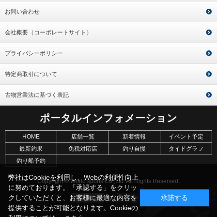
お問い合わせ
会社概要（コーポレートサイト）
プライバシーポリシー
特定商取引について
古物営業法に基づく表記
ポータルインフォメーション
HOME
店舗一覧
新着情報
イベント予定
最新釣果
免税対応店
釣り自慢
タイドグラフ
釣り船予約
弊社はCookieを利用し、Webの利便性向上
Copyright © World sports Co.,Ltd. All Rights Reserved.
に努めております。「承認する」をクリッ
クしていただくと、お客様に最適な内容を
承諾する
提供することが可能となります。Cookieの