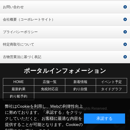
お問い合わせ
会社概要（コーポレートサイト）
プライバシーポリシー
特定商取引について
古物営業法に基づく表記
ポータルインフォメーション
HOME
店舗一覧
新着情報
イベント予定
最新釣果
免税対応店
釣り自慢
タイドグラフ
釣り船予約
弊社はCookieを利用し、Webの利便性向上
Copyright © World sports Co.,Ltd. All Rights Reserved.
に努めております。「承認する」をクリッ
クしていただくと、お客様に最適な内容を
承諾する
提供することが可能となります。Cookieの