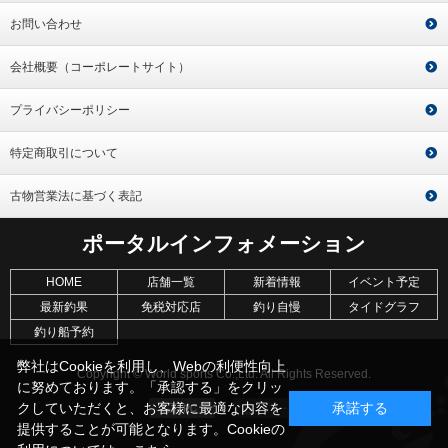
お問い合わせ
会社概要（コーポレートサイト）
プライバシーポリシー
特定商取引について
古物営業法に基づく表記
ポータルインフォメーション
HOME
店舗一覧
新着情報
イベント予定
最新釣果
免税対応店
釣り自慢
タイドグラフ
釣り船予約
弊社はCookieを利用し、Webの利便性向上
Copyright © World sports Co.,Ltd. All Rights Reserved.
に努めております。「承認する」をクリッ
クしていただくと、お客様に最適な内容を
承諾する
提供することが可能となります。Cookieの