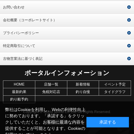
お問い合わせ
会社概要（コーポレートサイト）
プライバシーポリシー
特定商取引について
古物営業法に基づく表記
ポータルインフォメーション
HOME
店舗一覧
新着情報
イベント予定
最新釣果
免税対応店
釣り自慢
タイドグラフ
釣り船予約
弊社はCookieを利用し、Webの利便性向上
Copyright © World sports Co.,Ltd. All Rights Reserved.
に努めております。「承認する」をクリッ
クしていただくと、お客様に最適な内容を
承諾する
提供することが可能となります。Cookieの