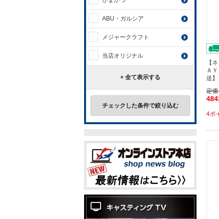
がまかつ
ABU・ガルシア
メジャークラフト
当店オリジナル
【ネ
ＡＹ
+ 全て表示する
送】
定価
48
チェックした条件で絞り込む
4ポ