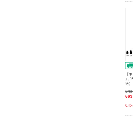
【ネ
ム 
送】
定価
66
6ポ