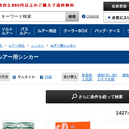
詳細検索
E
>
ルアー用品
>
シンカー
>
ルアー用シンカー
ルアー用シンカー
新着順
価格(安い順)
価格
示方法
サムネイル
詳細
並び替え
人気順
おすすめ順
さらに条件を絞って検索
1427