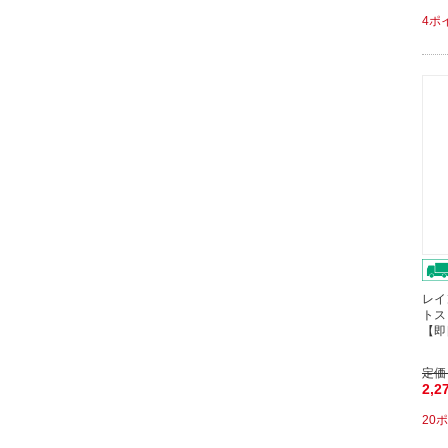
4ポ
レイ
トスリ
【即
定価
2,2
20