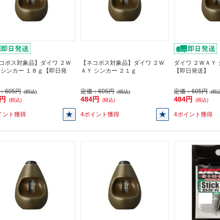
コポス対象品】ダイワ ２Ｗ
【ネコポス対象品】ダイワ ２Ｗ
ダイワ ２ＷＡＹ 
 シンカー １８ｇ【即日発
ＡＹ シンカー ２１ｇ
【即日発送】
：
605円
定価：
605円
定価：
605円
(税込)
(税込)
(税込
4円
484円
484円
(税込)
(税込)
(税込)
イント獲得
4ポイント獲得
4ポイント獲得