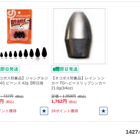
コポス対象品】ジャングルジ
【ネコポス対象品】レイン シン
J501 ビーンズ 42g【即日発
カー TGヘビースリップシンカー
21.0g(3/4oz)
：
737円
定価：
1,958円
(税込)
(税込)
3円
1,762円
(税込)
(税込)
イント獲得
16ポイント獲得
1427