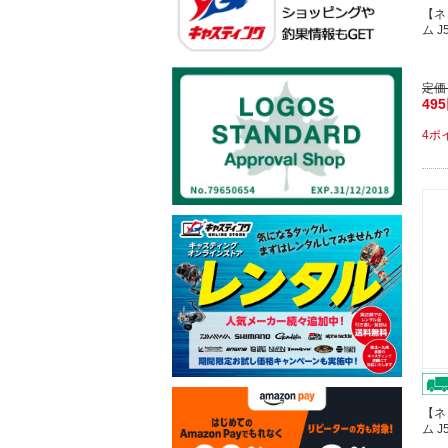
【ネ
ム J
定価
49
4ポ
【ネ
ム J