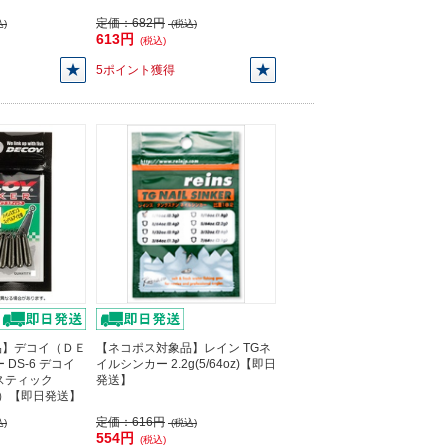
定価：
682円
)
(税込)
613円
(税込)
5ポイント獲得
品】デコイ（ＤＥ
【ネコポス対象品】レイン TGネ
DS-6 デコイ
イルシンカー 2.2g(5/64oz)【即日
スティック
発送】
り）【即日発送】
定価：
616円
)
(税込)
554円
(税込)