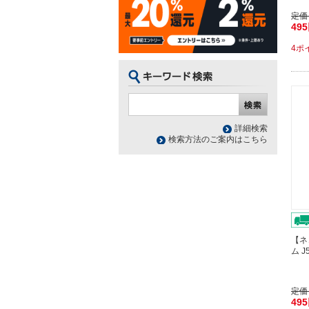
定価
49
4ポ
詳細検索
検索方法のご案内はこちら
【ネ
ム J
定価
49