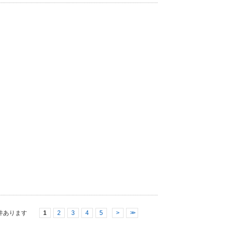
件あります
1
2
3
4
5
>
>>