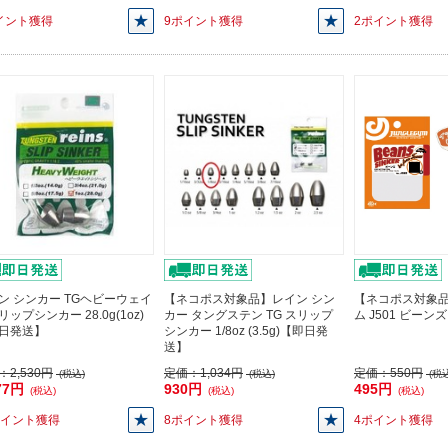
イント獲得
9ポイント獲得
2ポイント獲得
ン シンカー TGヘビーウェイ
【ネコポス対象品】レイン シン
【ネコポス対象
ップシンカー 28.0g(1oz)
カー タングステン TG スリップ
ム J501 ビーンズ
日発送】
シンカー 1/8oz (3.5g)【即日発
送】
：
2,530円
定価：
1,034円
定価：
550円
(税込)
(税込)
(税込
77円
930円
495円
(税込)
(税込)
(税込)
ポイント獲得
8ポイント獲得
4ポイント獲得