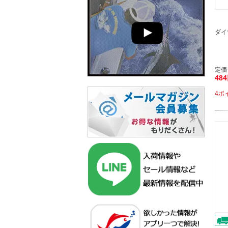
ダイ
定価
48
4ポ