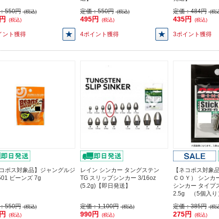
：
550円
定価：
550円
定価：
484円
(税込)
(税込)
(税込
5円
495円
435円
(税込)
(税込)
(税込)
イント獲得
4ポイント獲得
3ポイント獲得
コポス対象品】ジャングルジ
レイン シンカー タングステン
【ネコポス対象
501 ビーンズ 7g
TG スリップシンカー 3/16oz
ＣＯＹ） シンカー 
(5.2g)【即日発送】
シンカー タイプ
2.5g （5個入
：
550円
定価：
1,100円
定価：
385円
(税込)
(税込)
(税込
5円
990円
275円
(税込)
(税込)
(税込)