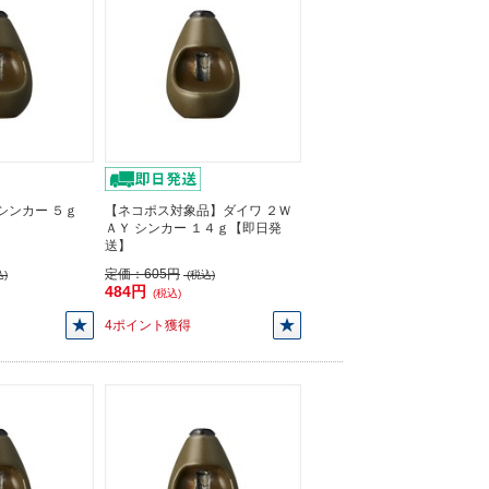
シンカー ５ｇ
【ネコポス対象品】ダイワ ２Ｗ
ＡＹ シンカー １４ｇ【即日発
送】
定価：
605円
)
(税込)
484円
(税込)
4ポイント獲得