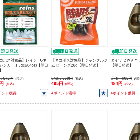
コポス対象品】レイン TGネ
【ネコポス対象品】ジャングルジ
ダイワ ２ＷＡＹ 
ンカー 1.3g(3/64oz)【即日
ム ビーンズ28g【即日発送】
【即日発送】
】
：
572円
定価：
550円
定価：
605円
(税込)
(税込)
(税込
4円
495円
484円
(税込)
(税込)
(税込)
イント獲得
4ポイント獲得
4ポイント獲得