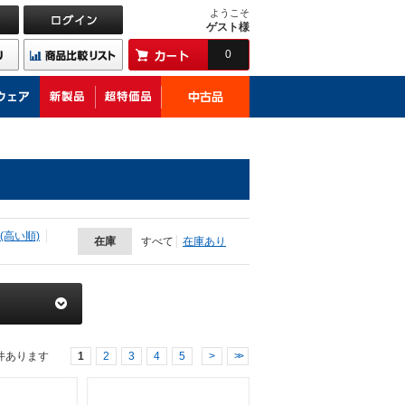
ようこそ
ゲスト様
0
(高い順)
在庫
すべて
在庫あり
件あります
1
2
3
4
5
>
>>