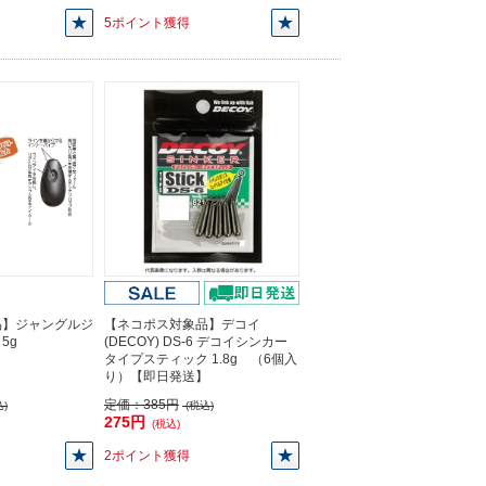
5ポイント獲得
品】ジャングルジ
【ネコポス対象品】デコイ
 5g
(DECOY) DS-6 デコイシンカー
タイプスティック 1.8g （6個入
り）【即日発送】
定価：
385円
)
(税込)
275円
(税込)
2ポイント獲得