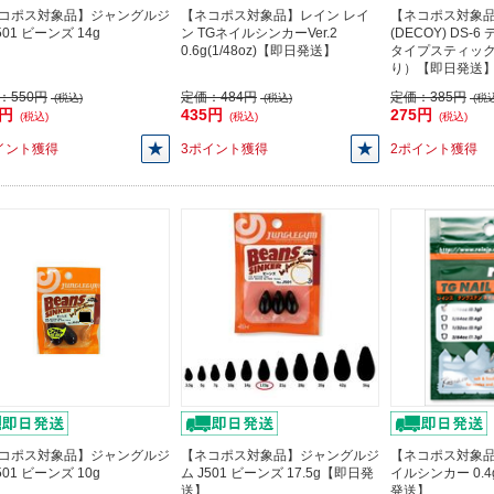
コポス対象品】ジャングルジ
【ネコポス対象品】レイン レイ
【ネコポス対象
501 ビーンズ 14g
ン TGネイルシンカーVer.2
(DECOY) DS-
0.6g(1/48oz)【即日発送】
タイプスティック
り）【即日発送
：
550円
定価：
484円
定価：
385円
(税込)
(税込)
(税込
5円
435円
275円
(税込)
(税込)
(税込)
イント獲得
3ポイント獲得
2ポイント獲得
コポス対象品】ジャングルジ
【ネコポス対象品】ジャングルジ
【ネコポス対象品
501 ビーンズ 10g
ム J501 ビーンズ 17.5g【即日発
イルシンカー 0.4g
送】
発送】