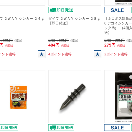
ワ ２ＷＡＹ シンカー ２４ｇ
ダイワ ２ＷＡＹ シンカー ２８ｇ
【ネコポス対象品】
【即日発送】
6 デコイシンカ
ック 5g （4
送】
：
605円
定価：
605円
定価：
385円
(税込)
(税込)
(税込
4円
484円
275円
(税込)
(税込)
(税込)
イント獲得
4ポイント獲得
2ポイント獲得