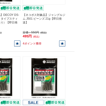
DECOY DS-
【ネコポス対象品】ジャングルジ
ー タイプスティ
ム J501 ビーンズ 21g【即日発
個入り）【即日発
送】
定価：
550円
)
(税込)
495円
(税込)
4ポイント獲得