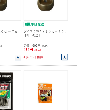
シンカー ７ｇ
ダイワ ２ＷＡＹ シンカー １０ｇ
【即日発送】
定価：
605円
)
(税込)
484円
(税込)
4ポイント獲得