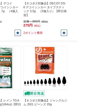
品】デコイ
【ネコポス対象品】DECOY DS-
6 デコイシンカー
6 デコイシンカー タイプスティ
 7g （4個入
ック 3.5g （5個入り）【即日発
】
送】
定価：
385円
)
(税込)
275円
(税込)
2ポイント獲得
】レイン TGネ
【ネコポス対象品】ジャングルジ
(1/64oz)【即日
ム J501 ビーンズ 35g