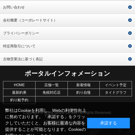
お問い合わせ
会社概要（コーポレートサイト）
プライバシーポリシー
特定商取引について
古物営業法に基づく表記
ポータルインフォメーション
HOME
店舗一覧
新着情報
イベント予定
最新釣果
免税対応店
釣り自慢
タイドグラフ
釣り船予約
弊社はCookieを利用し、Webの利便性向上
Copyright © World sports Co.,Ltd. All Rights Reserved.
に努めております。「承認する」をクリッ
クしていただくと、お客様に最適な内容を
承諾する
提供することが可能となります。Cookieの