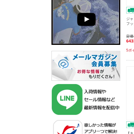
ジャ
フッ
定価
64
5ポ
【ネ