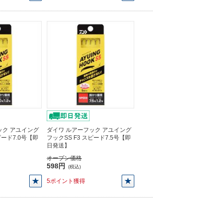
ック アユイング
ダイワ ルアーフック アユイング
ピード7.0号【即
フックSS F3 スピード7.5号【即
日発送】
オープン価格
598円
(税込)
5ポイント獲得