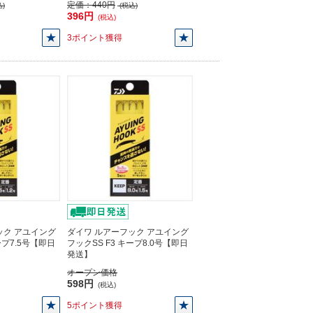
定価：
440円
)
(税込)
396円
(税込)
3ポイント獲得
ック アユイング
ダイワ ルアーフック アユイング
ープ7.5号【即日
フックSS F3 キープ8.0号【即日
発送】
オープン価格
598円
(税込)
5ポイント獲得