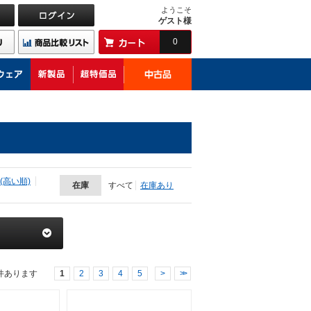
ようこそ
ゲスト様
0
(高い順)
在庫
すべて
在庫あり
件あります
1
2
3
4
5
>
>>