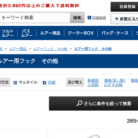
詳細検索
E
>
ルアー用品
>
ルアーフック その他
>
ルアー用フック その他
ルアー用フック その他
新着順
価格(安い順)
価格
示方法
サムネイル
詳細
並び替え
人気順
おすすめ順
さらに条件を絞って検索
265