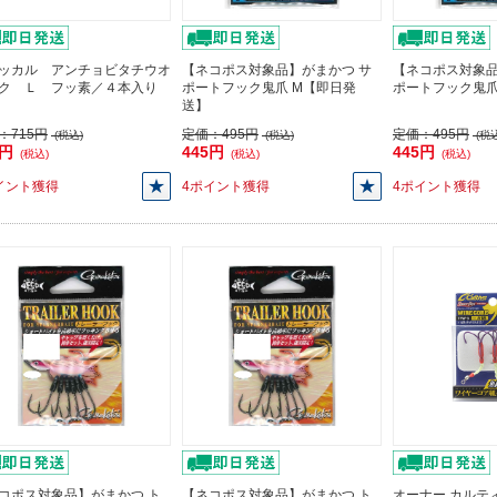
ッカル アンチョビタチウオ
【ネコポス対象品】がまかつ サ
【ネコポス対象
ク Ｌ フッ素／４本入り
ポートフック鬼爪 M【即日発
ポートフック鬼
送】
：
715円
定価：
495円
定価：
495円
(税込)
(税込)
(税込
3円
445円
445円
(税込)
(税込)
(税込)
イント獲得
4ポイント獲得
4ポイント獲得
コポス対象品】がまかつ ト
【ネコポス対象品】がまかつ ト
オーナー カルティバ 