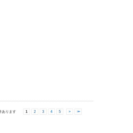
件あります
1
2
3
4
5
>
>>