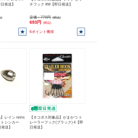
【即日発送】
チフック #M【即日発送】
定価：
770円
)
(税込)
693円
(税込)
6ポイント獲得
レイン reins
【ネコポス対象品】がまかつ ト
ットシンカー
レーラーフック(ブラック) 4【即
【即日発送】
日発送】