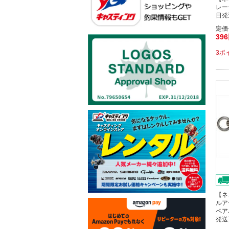
レー
日発
定価
39
3ポ
【ネ
ルア
ペア
発送