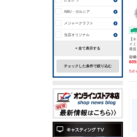
がまかつ
ABU・ガルシア
メジャークラフト
当店オリジナル
【ネ
イミ
+ 全て表示する
発送
定価
60
チェックした条件で絞り込む
5ポ