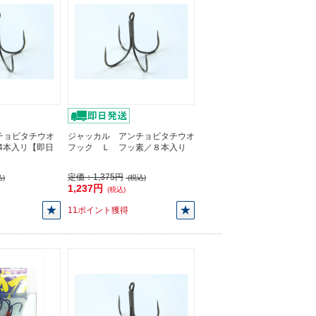
チョビタチウオ
ジャッカル アンチョビタチウオ
/4本入リ【即日
フック Ｌ フッ素／８本入り
定価：
1,375円
)
(税込)
1,237円
(税込)
11ポイント獲得