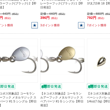
ラーフック(ブラック) 2【即
レーラーフック(ブラック) 1【即
ｺｱ太刀3本 18
送】
日発送】
：
440円
定価：
440円
定価：
880円
(税込)
(税込)
(税込
6円
396円
792円
(税込)
(税込)
(税込)
イント獲得
3ポイント獲得
7ポイント獲得
コポス対象品】コーモラン
【ネコポス対象品】コーモラン
【ネコポス対象品】
ーフック メタルマジック ス
ルアーフック メタルマジック ス
ベーシックバレ
パーツ #1 S シングル【即日
ペアパーツ #1 G シングル【即日
1/4oz(7.0g)
】
発送】