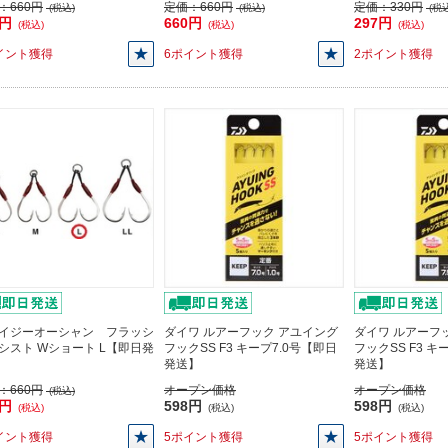
：
660円
定価：
660円
定価：
330円
(税込)
(税込)
(税込
0円
660円
297円
(税込)
(税込)
(税込)
イント獲得
6ポイント獲得
2ポイント獲得
イジーオーシャン フラッシ
ダイワ ルアーフック アユイング
ダイワ ルアーフ
シスト Wショート L【即日発
フックSS F3 キープ7.0号【即日
フックSS F3 キ
発送】
発送】
：
660円
オープン価格
オープン価格
(税込)
0円
598円
598円
(税込)
(税込)
(税込)
イント獲得
5ポイント獲得
5ポイント獲得