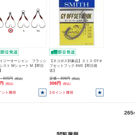
イジーオーシャン フラッシ
【ネコポス対象品】スミス GYオ
シスト Wショート M【即日
フセットフック #4/0【即日発
】
送】
：
605円
定価：
308円
(税込)
(税込)
5円
308円
(税込)
(税込)
イント獲得
2ポイント獲得
265
閲覧履歴