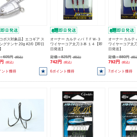
コポス対象品】エコギア ス
オーナー カルティバ ＴＦＷ-３
オーナー カルティ
ングテンヤ 20g #2/0【即日
ワイヤーコア太刀３本 １４【即
ワイヤーコア太刀
】
日発送】
日発送】
：
605円
定価：
825円
定価：
880円
(税込)
(税込)
(税込
5円
742円
792円
(税込)
(税込)
(税込)
イント獲得
6ポイント獲得
7ポイント獲得