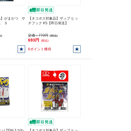
品】がまかつ サ
【ネコポス対象品】ザップ ヒッ
爪 Ｓ
チフック #S【即日発送】
定価：
770円
)
(税込)
693円
(税込)
6ポイント獲得
TFW-3 ﾜｲﾔｰ
【ネコポス対象品】ザップ ヒッ