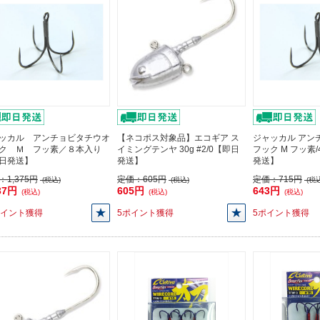
ッカル アンチョビタチウオ
【ネコポス対象品】エコギア ス
ジャッカル アン
ク Ｍ フッ素／８本入り
イミングテンヤ 30g #2/0【即日
フック M フッ素
日発送】
発送】
発送】
：
1,375円
定価：
605円
定価：
715円
(税込)
(税込)
(税込
37円
605円
643円
(税込)
(税込)
(税込)
ポイント獲得
5ポイント獲得
5ポイント獲得