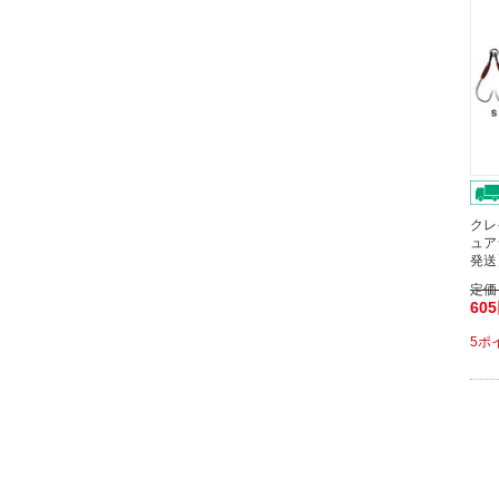
クレ
ュア
発送
定価
60
5ポ