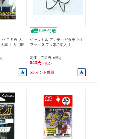
バ ＴＦＷ-３
ジャッカル アンチョビタチウオ
３本 １６【即
フック S フッ素/4本入リ
定価：
715円
)
(税込)
643円
(税込)
5ポイント獲得