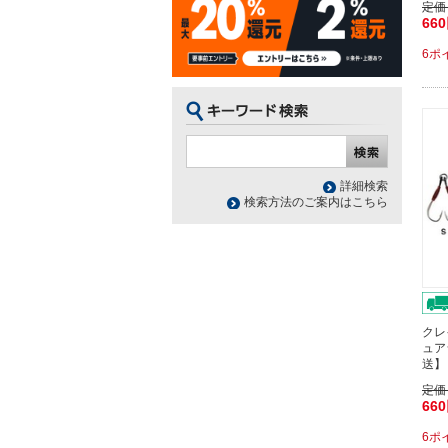
定価
66
6ポ
詳細検索
検索方法のご案内はこちら
クレ
ュア
送】
定価
66
6ポ