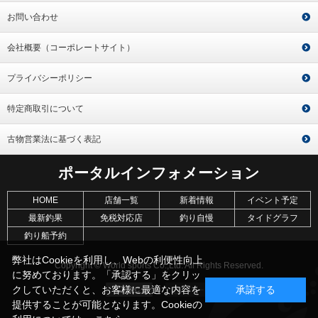
お問い合わせ
会社概要（コーポレートサイト）
プライバシーポリシー
特定商取引について
古物営業法に基づく表記
ポータルインフォメーション
HOME
店舗一覧
新着情報
イベント予定
最新釣果
免税対応店
釣り自慢
タイドグラフ
釣り船予約
弊社はCookieを利用し、Webの利便性向上
Copyright © World sports Co.,Ltd. All Rights Reserved.
に努めております。「承認する」をクリッ
クしていただくと、お客様に最適な内容を
承諾する
提供することが可能となります。Cookieの