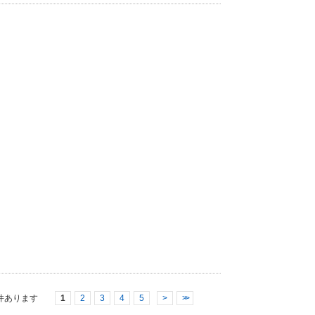
件あります
1
2
3
4
5
>
>>