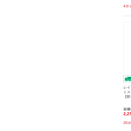
4ポ
レイ
トスリ
【即
定価
2,2
20