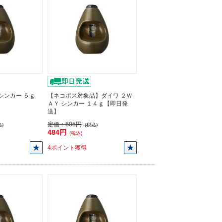
シンカー ５ｇ
【ネコポス対象品】ダイワ ２Ｗ
ＡＹ シンカー １４ｇ【即日発
送】
定価：
605円
)
(税込)
484円
(税込)
4ポイント獲得