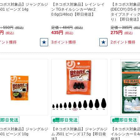
コポス対象品】ジャングルジ
【ネコポス対象品】レイン レイ
【ネコポス対象
501 ビーンズ 14g
ン TGネイルシンカーVer.2
(DECOY) DS-
0.6g(1/48oz)【即日発送】
タイプスティック
り）【即日発送
：
550円
定価：
484円
定価：
385円
(税込)
(税込)
(税込
5円
435円
275円
(税込)
(税込)
(税込)
イント獲得
3ポイント獲得
2ポイント獲得
コポス対象品】ジャングルジ
【ネコポス対象品】ジャングルジ
【ネコポス対象品
501 ビーンズ 10g
ム J501 ビーンズ 17.5g【即日発
イルシンカー 0.4g
送】
発送】