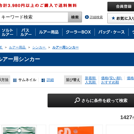
詳細検索
E
>
ルアー用品
>
シンカー
>
ルアー用シンカー
ルアー用シンカー
新着順
価格(安い順)
価格
示方法
サムネイル
詳細
並び替え
人気順
おすすめ順
さらに条件を絞って検索
1427