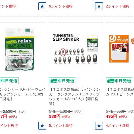
イント獲得
9ポイント獲得
2ポイント獲得
ン シンカー TGヘビーウェイ
【ネコポス対象品】レイン シン
【ネコポス対象
ップシンカー 28.0g(1oz)
カー タングステン TG スリップ
ム J501 ビーンズ
日発送】
シンカー 1/8oz (3.5g)【即日発
送】
：
2,530円
定価：
1,034円
定価：
550円
(税込)
(税込)
(税込
77円
930円
495円
(税込)
(税込)
(税込)
ポイント獲得
8ポイント獲得
4ポイント獲得