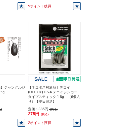
5ポイント獲得
品】ジャングルジ
【ネコポス対象品】デコイ
 5g
(DECOY) DS-6 デコイシンカー
タイプスティック 1.8g （6個入
り）【即日発送】
定価：
385円
)
(税込)
275円
(税込)
2ポイント獲得