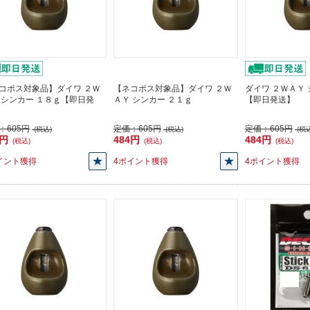
コポス対象品】ダイワ ２Ｗ
【ネコポス対象品】ダイワ ２Ｗ
ダイワ ２ＷＡＹ 
 シンカー １８ｇ【即日発
ＡＹ シンカー ２１ｇ
【即日発送】
：
605円
定価：
605円
定価：
605円
(税込)
(税込)
(税込
4円
484円
484円
(税込)
(税込)
(税込)
イント獲得
4ポイント獲得
4ポイント獲得