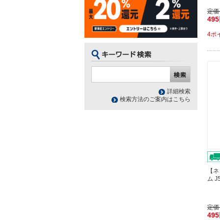
定価
49
4ポ
詳細検索
検索方法のご案内はこちら
【ネ
ム J
定価
49