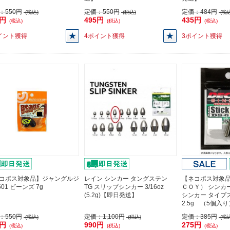
：
550円
定価：
550円
定価：
484円
(税込)
(税込)
(税込
5円
495円
435円
(税込)
(税込)
(税込)
イント獲得
4ポイント獲得
3ポイント獲得
コポス対象品】ジャングルジ
レイン シンカー タングステン
【ネコポス対象
501 ビーンズ 7g
TG スリップシンカー 3/16oz
ＣＯＹ） シンカー 
(5.2g)【即日発送】
シンカー タイプ
2.5g （5個入
：
550円
定価：
1,100円
定価：
385円
(税込)
(税込)
(税込
5円
990円
275円
(税込)
(税込)
(税込)