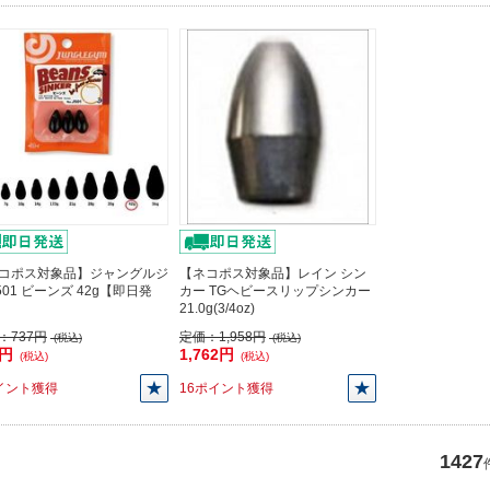
コポス対象品】ジャングルジ
【ネコポス対象品】レイン シン
J501 ビーンズ 42g【即日発
カー TGヘビースリップシンカー
21.0g(3/4oz)
：
737円
定価：
1,958円
(税込)
(税込)
3円
1,762円
(税込)
(税込)
イント獲得
16ポイント獲得
1427