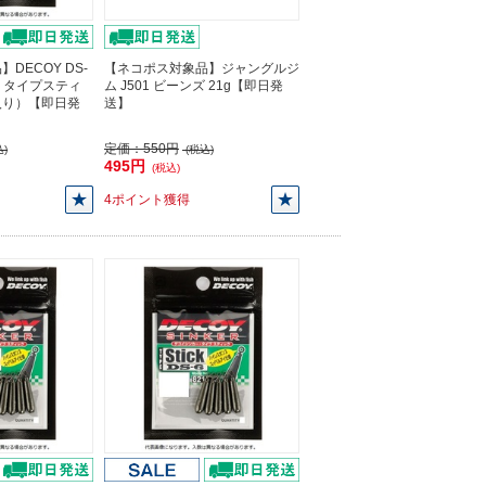
DECOY DS-
【ネコポス対象品】ジャングルジ
ー タイプスティ
ム J501 ビーンズ 21g【即日発
個入り）【即日発
送】
定価：
550円
)
(税込)
495円
(税込)
4ポイント獲得