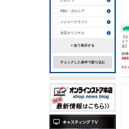
がまかつ
ABU・ガルシア
メジャークラフト
当店オリジナル
【ネ
ＡＹ
+ 全て表示する
送】
定価
48
チェックした条件で絞り込む
4ポ