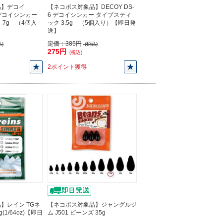
品】デコイ
【ネコポス対象品】DECOY DS-
6 デコイシンカー
6 デコイシンカー タイプスティ
 7g （4個入
ック 3.5g （5個入り）【即日発
】
送】
定価：
385円
)
(税込)
275円
(税込)
2ポイント獲得
】レイン TGネ
【ネコポス対象品】ジャングルジ
(1/64oz)【即日
ム J501 ビーンズ 35g