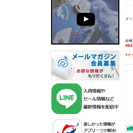
ダイ
定価
48
4ポ