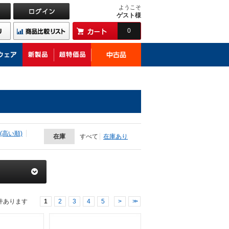
ようこそ
ゲスト様
0
(高い順)
在庫
すべて
在庫あり
件あります
1
2
3
4
5
>
>>