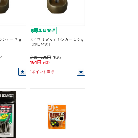
シンカー ７ｇ
ダイワ ２ＷＡＹ シンカー １０ｇ
【即日発送】
定価：
605円
)
(税込)
484円
(税込)
4ポイント獲得