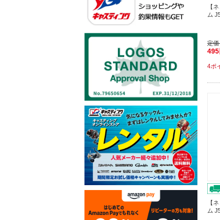
【ネ
ム J
定価
49
4ポ
【ネ
ム J