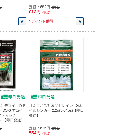
定価：
682円
)
(税込)
613円
(税込)
5ポイント獲得
品】デコイ（ＤＥ
【ネコポス対象品】レイン TGネ
DS-6 デコイ
イルシンカー 2.2g(5/64oz)【即日
スティック
発送】
り）【即日発送】
定価：
616円
)
(税込)
554円
(税込)