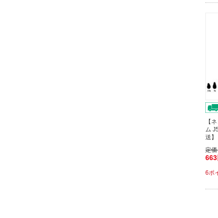
【ネ
ム 
送】
定価
66
6ポ