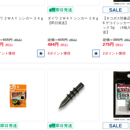
ワ ２ＷＡＹ シンカー ２４ｇ
ダイワ ２ＷＡＹ シンカー ２８ｇ
【ネコポス対象品】
【即日発送】
6 デコイシンカ
ック 5g （4
送】
：
605円
定価：
605円
定価：
385円
(税込)
(税込)
(税込
4円
484円
275円
(税込)
(税込)
(税込)
イント獲得
4ポイント獲得
2ポイント獲得