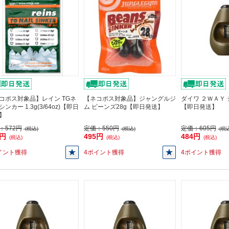
コポス対象品】レイン TGネ
【ネコポス対象品】ジャングルジ
ダイワ ２ＷＡＹ 
ンカー 1.3g(3/64oz)【即日
ム ビーンズ28g【即日発送】
【即日発送】
】
：
572円
定価：
550円
定価：
605円
(税込)
(税込)
(税込
4円
495円
484円
(税込)
(税込)
(税込)
イント獲得
4ポイント獲得
4ポイント獲得