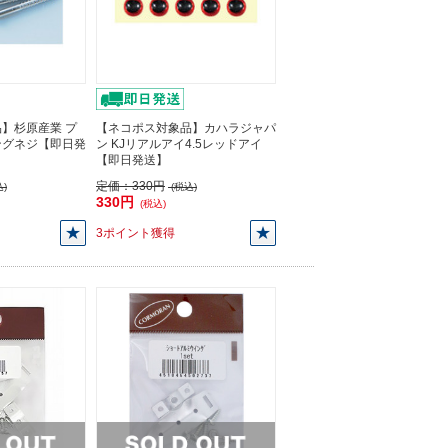
】杉原産業 プ
【ネコポス対象品】カハラジャパ
ングネジ【即日発
ン KJリアルアイ4.5レッドアイ
【即日発送】
定価：
330円
)
(税込)
330円
(税込)
3ポイント獲得