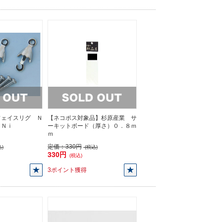
フェイスリグ Ｎ
【ネコポス対象品】杉原産業 サ
 Ｎｉ
ーキットボード（厚さ）０．８ｍ
ｍ
定価：
330円
)
(税込)
330円
(税込)
3ポイント獲得