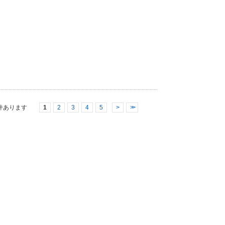
件あります
1
2
3
4
5
>
>>