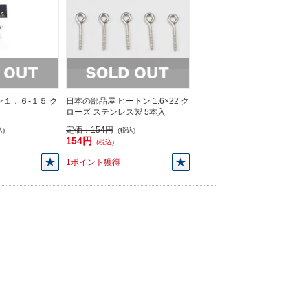
ン１．６-１５ ク
日本の部品屋 ヒートン 1.6×22 ク
ローズ ステンレス製 5本入
定価：
154円
)
(税込)
154円
(税込)
1ポイント獲得