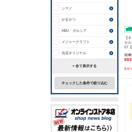
シマノ
がまかつ
ABU・ガルシア
【ネ
メジャークラフト
セル
07
当店オリジナル
定価
69
+ 全て表示する
6ポ
チェックした条件で絞り込む