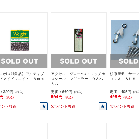
コポス対象品】アクティブ
アクセル グロー×ストレッチホ
杉原産業 サー
ドメイドウエイト ６ｍｍ
ロシール レギュラー ０３ハニ
ｏ．３ ＳＵＳ
カム
：
330円
定価：
660円
定価：
495円
(税込)
(税込)
(税込
0円
594円
495円
(税込)
(税込)
(税込)
イント獲得
5ポイント獲得
4ポイント獲得