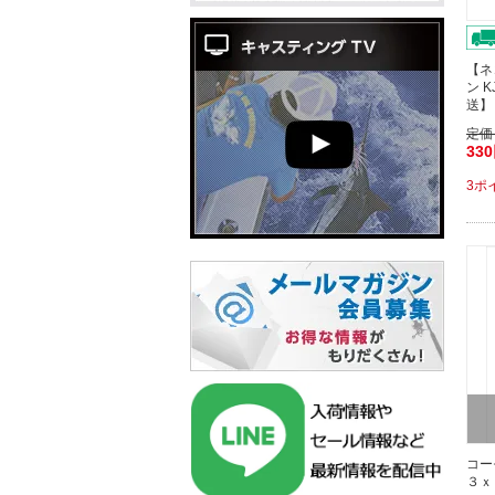
【ネ
ン 
送】
定価
33
3ポ
コー
３ｘ