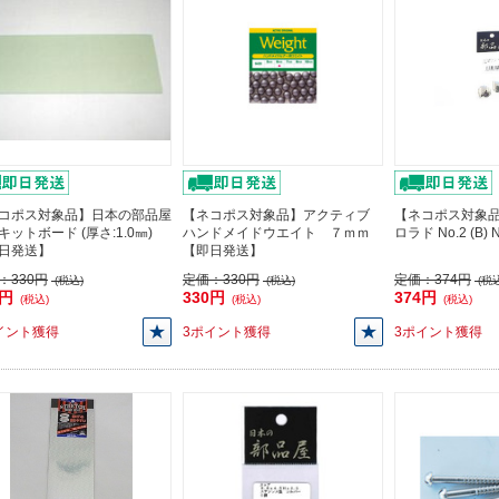
コポス対象品】日本の部品屋
【ネコポス対象品】アクティブ
【ネコポス対象品
キットボード (厚さ:1.0㎜)
ハンドメイドウエイト ７ｍｍ
ロラド No.2 (B
日発送】
【即日発送】
：
330円
定価：
330円
定価：
374円
(税込)
(税込)
(税込
0円
330円
374円
(税込)
(税込)
(税込)
イント獲得
3ポイント獲得
3ポイント獲得