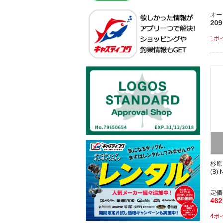
オー
20
1ポ
杉原
(B) N
定価
46
4ポ