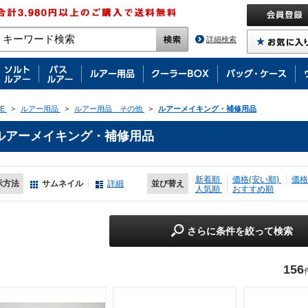
詳細検索
E
>
ルアー用品
>
ルアー用品 その他
>
ルアーメイキング・補修用品
ルアーメイキング・補修用品
新着順
価格(安い順)
価格
示方法
サムネイル
詳細
並び替え
人気順
おすすめ順
さらに条件を絞って検索
156