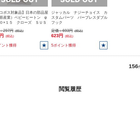
コポス対象品】日本の部品屋
ジャッカル ナジーチョイス カ
原産業）ベビーヒートン φ
スタムパーツ バーブレスダブル
０×１５ クローズ ＳＵＳ
フック
：
297円
定価：
693円
(税込)
(税込)
7円
623円
(税込)
(税込)
イント獲得
5ポイント獲得
156
閲覧履歴