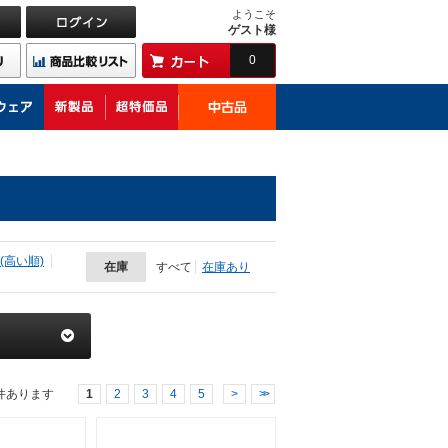
ようこそ
ゲスト様
0
(高い順)
在庫
すべて
在庫あり
件あります
1
2
3
4
5
>
>>