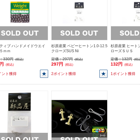
ティブ ハンドメイドウエイ
杉原産業 ベビーヒートン1.0-12.5
杉原産業 ヒート
５ｍｍ
クローズSUS Ni
ローズＳＵＳ
：
330円
定価：
297円
定価：
132円
(税込)
(税込)
(税込
0円
297円
132円
(税込)
(税込)
(税込)
イント獲得
2ポイント獲得
1ポイント獲得