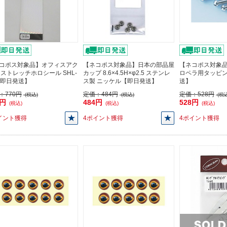
コポス対象品】オフィスアク
【ネコポス対象品】日本の部品屋
【ネコポス対象品
 ストレッチホロシール SHL-
カップ 8.6×4.5H×φ2.5 ステンレ
ロペラ用タッピ
【即日発送】
ス製 ニッケル【即日発送】
送】
：
770円
定価：
484円
定価：
528円
(税込)
(税込)
(税込
3円
484円
528円
(税込)
(税込)
(税込)
イント獲得
4ポイント獲得
4ポイント獲得