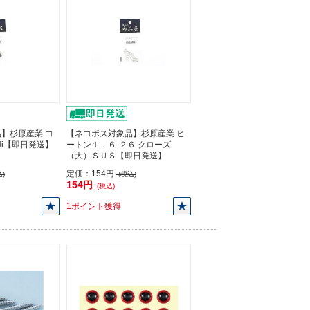
】杉原産業 コ
【ネコポス対象品】杉原産業 ヒ
) Ni【即日発送】
ートン１．６-２６ クローズ
（大）ＳＵＳ【即日発送】
定価：
154円
)
(税込)
154円
(税込)
1ポイント獲得