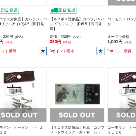
コポス対象品】カハラジャパ
【ネコポス対象品】カハラジャパ
コーモラン ロン
KJリアルアイ(R)4.5【即日発
ン KJリアルアイ(R)5.5【即日発
グ
送】
：
330円
定価：
330円
オープン価格
(税込)
(税込)
0円
330円
1,001円
(税込)
(税込)
(税込)
イント獲得
3ポイント獲得
9ポイント獲得
モラン ヒートン 小 １．
【ネコポス対象品】杉原 コンプ
コーモラン ヒ
１２
リートウイング（左・右 セッ
３ｘ２０