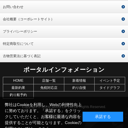
お問い合わせ
会社概要（コーポレートサイト）
プライバシーポリシー
特定商取引について
古物営業法に基づく表記
ポータルインフォメーション
HOME
店舗一覧
新着情報
イベント予定
最新釣果
免税対応店
釣り自慢
タイドグラフ
釣り船予約
弊社はCookieを利用し、Webの利便性向上
Copyright © World sports Co.,Ltd. All Rights Reserved.
に努めております。「承認する」をクリッ
クしていただくと、お客様に最適な内容を
承諾する
提供することが可能となります。Cookieの