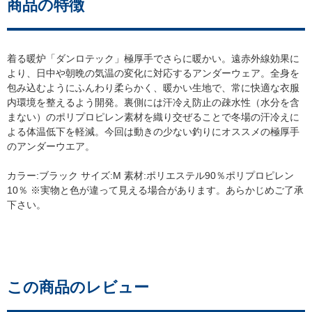
商品の特徴
着る暖炉「ダンロテック」極厚手でさらに暖かい。遠赤外線効果に
より、日中や朝晩の気温の変化に対応するアンダーウェア。全身を
包み込むようにふんわり柔らかく、暖かい生地で、常に快適な衣服
内環境を整えるよう開発。裏側には汗冷え防止の疎水性（水分を含
まない）のポリプロピレン素材を織り交ぜることで冬場の汗冷えに
よる体温低下を軽減。今回は動きの少ない釣りにオススメの極厚手
のアンダーウエア。
カラー:ブラック サイズ:M 素材:ポリエステル90％ポリプロピレン
10％ ※実物と色が違って見える場合があります。あらかじめご了承
下さい。
variation
この商品のレビュー