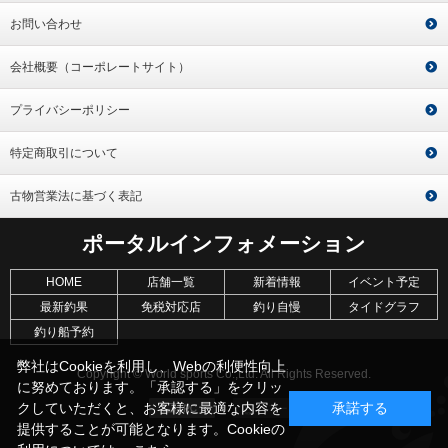
お問い合わせ
会社概要（コーポレートサイト）
プライバシーポリシー
特定商取引について
古物営業法に基づく表記
ポータルインフォメーション
HOME
店舗一覧
新着情報
イベント予定
最新釣果
免税対応店
釣り自慢
タイドグラフ
釣り船予約
弊社はCookieを利用し、Webの利便性向上
Copyright © World sports Co.,Ltd. All Rights Reserved.
に努めております。「承認する」をクリッ
クしていただくと、お客様に最適な内容を
承諾する
提供することが可能となります。Cookieの