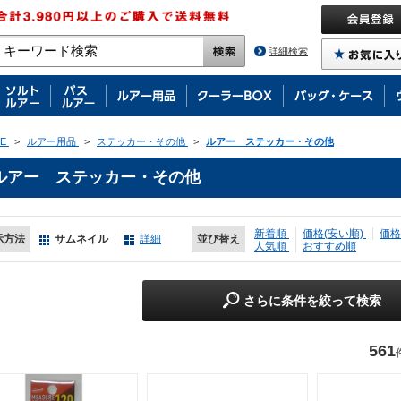
詳細検索
E
>
ルアー用品
>
ステッカー・その他
>
ルアー ステッカー・その他
ルアー ステッカー・その他
新着順
価格(安い順)
価格
示方法
サムネイル
詳細
並び替え
人気順
おすすめ順
さらに条件を絞って検索
561