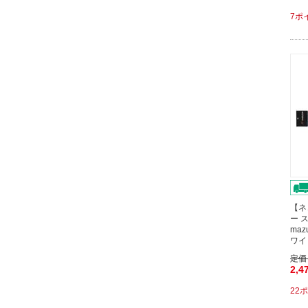
7ポ
【ネ
ー ス
ma
ワイ
定価
2,4
22