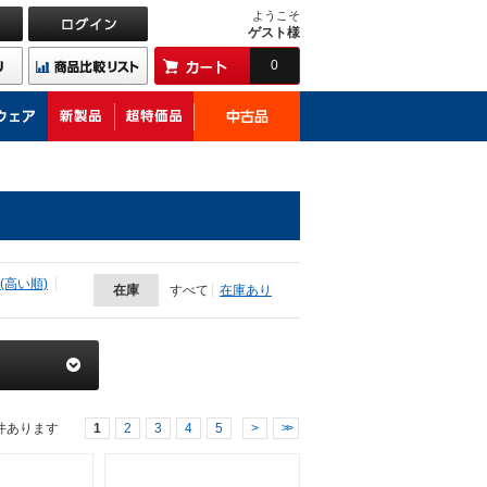
ようこそ
ゲスト様
0
(高い順)
在庫
すべて
在庫あり
件あります
1
2
3
4
5
>
>>