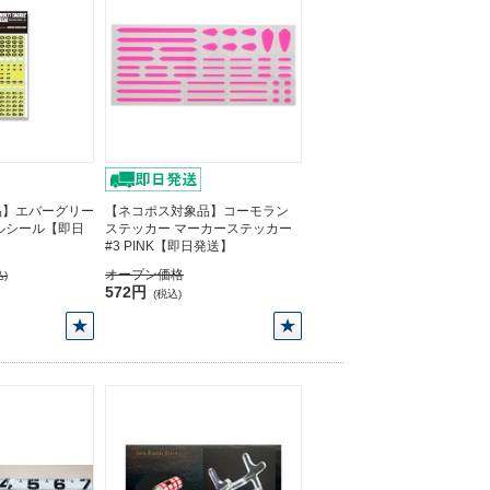
品】エバーグリー
【ネコポス対象品】コーモラン
ルシール【即日
ステッカー マーカーステッカー
#3 PINK【即日発送】
オープン価格
)
572円
(税込)