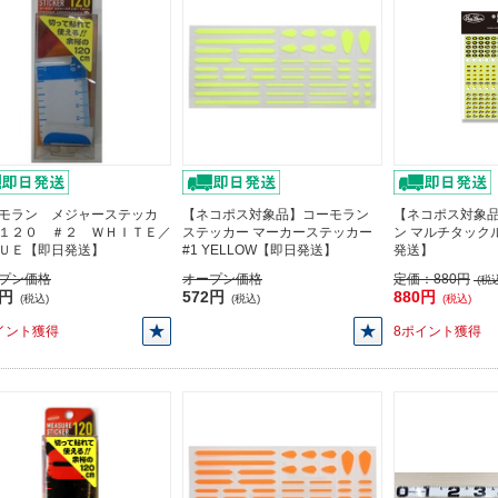
モラン メジャーステッカ
【ネコポス対象品】コーモラン
【ネコポス対象
１２０ ＃２ ＷＨＩＴＥ／
ステッカー マーカーステッカー
ン マルチタック
ＵＥ【即日発送】
#1 YELLOW【即日発送】
発送】
プン価格
オープン価格
定価：
880円
(税込
0円
572円
880円
(税込)
(税込)
(税込)
イント獲得
8ポイント獲得