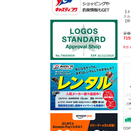
【ネ
スル
【即
定価
71
6ポ
OS