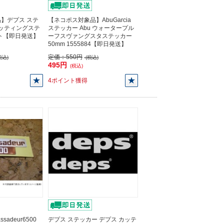
】デプス ステ
【ネコポス対象品】AbuGarcia
カッティングステ
ステッカー Abu ウォータープル
イト【即日発送】
ーフスヴァングスタステッカー
50mm 1555884【即日発送】
定価：
550円
税込)
(税込)
495円
(税込)
4ポイント獲得
sadeur6500
デプス ステッカー デプス カッテ