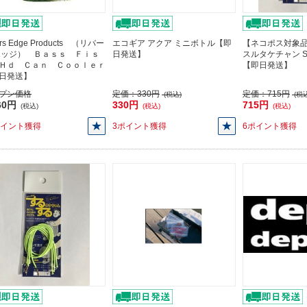
ers Edge Products （リバー
エコギア アクア ミニボトル【即
【ネコポス対象品
エッジ） Ｂａｓｓ Ｆｉｓ
日発送】
スルタケチャン S
Ｈｄ Ｃａｎ Ｃｏｏｌｅｒ
【即日発送】
日発送】
プン価格
定価：
330円
定価：
715円
(税込)
(税込
60円
330円
715円
(税込)
(税込)
(税込)
ポイント獲得
3ポイント獲得
6ポイント獲得