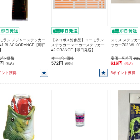
モラン メジャーステッカー
【ネコポス対象品】コーモラン
スミス ステッカ
 #1 BLACK/ORANGE【即日
ステッカー マーカーステッカー
ッカー702 WH 
】
#2 ORANGE【即日発送】
プン価格
オープン価格
定価：
616円
(税込
0円
572円
616円
(税込)
(税込)
(税込)
イント獲得
5ポイント獲得