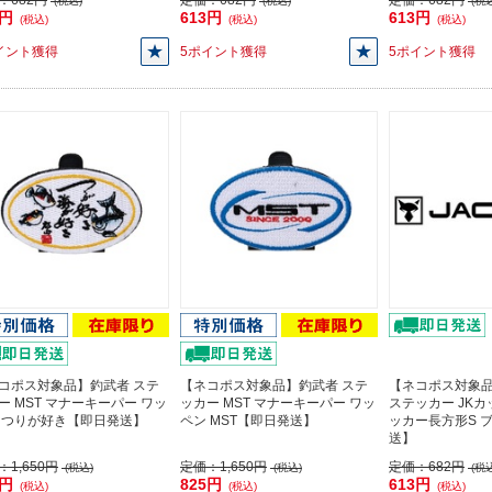
：
682円
定価：
682円
定価：
682円
(税込)
(税込)
(税込
3円
613円
613円
(税込)
(税込)
(税込)
イント獲得
5ポイント獲得
5ポイント獲得
コポス対象品】釣武者 ステ
【ネコポス対象品】釣武者 ステ
【ネコポス対象
ー MST マナーキーパー ワッ
ッカー MST マナーキーパー ワッ
ステッカー JK
 つりが好き【即日発送】
ペン MST【即日発送】
ッカー長方形S 
送】
：
1,650円
定価：
1,650円
定価：
682円
(税込)
(税込)
(税込
5円
825円
613円
(税込)
(税込)
(税込)