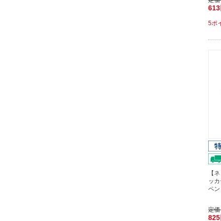
定価
61
5ポ
【ネ
ッカ
ペン
定価
82