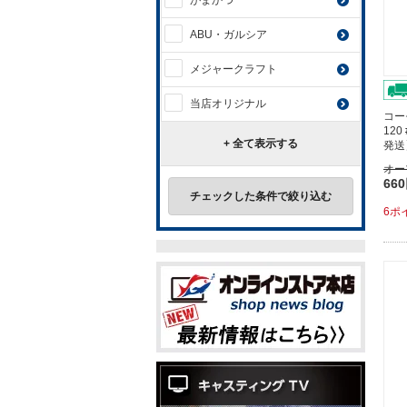
がまかつ
ABU・ガルシア
メジャークラフト
当店オリジナル
コー
120
+ 全て表示する
発送
オー
66
チェックした条件で絞り込む
6ポ