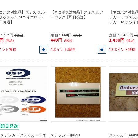
コポス対象品】スミス スル
【ネコポス対象品】スミス ルア
【ネコポス対象品
タケチャン M Y(イエロー)
ーパック【即日発送】
ッカー デプス 
日発送】
ッカー M ホワ
：
715円
定価：
440円
定価：
1,430円
(税込)
(税込)
(
5円
440円
1,430円
(税込)
(税込)
(税込)
イント獲得
4ポイント獲得
13ポイント獲得
P ステッカー ステッカー L ネ
ステッカー garcia
ステッカー Ambas