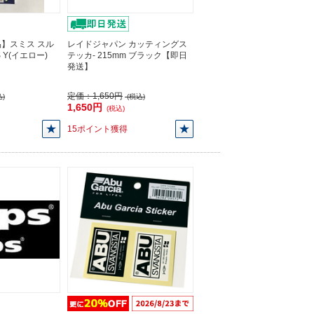
】スミス スル
レイドジャパン カッティングス
 Y(イエロー)
テッカ- 215mm ブラック【即日
発送】
定価：
1,650円
)
(税込)
1,650円
(税込)
15ポイント獲得