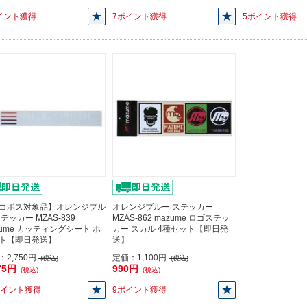
イント獲得
7ポイント獲得
5ポイント獲得
コポス対象品】オレンジブル
オレンジブルー ステッカー
テッカー MZAS-839
MZAS-862 mazume ロゴステッ
zume カッティングシート ホ
カー スカル 4種セット【即日発
ト【即日発送】
送】
：
2,750円
定価：
1,100円
(税込)
(税込)
75円
990円
(税込)
(税込)
ポイント獲得
9ポイント獲得