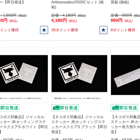
ー【即日発送】
Ambassadeur5500Cセット (南
茶銀 (南柏)
柏)
：
1,650円
定価：
4,180円
定価：
990円
(税込)
(税込)
(税込
50円
4,180円
990円
(税込)
(税込)
(税込)
ポイント獲得
38ポイント獲得
9ポイント獲得
コポス対象品】ジャッカル
【ネコポス対象品】ジャッカル
【ネコポス対象
ッカー JKカッティングステ
ステッカー JKカッティングステ
ステッカー JK
ースクエアS ホワイト【即日
ッカースクエアS ブラック【即日
ッカー長方形S 
】
発送】
送】