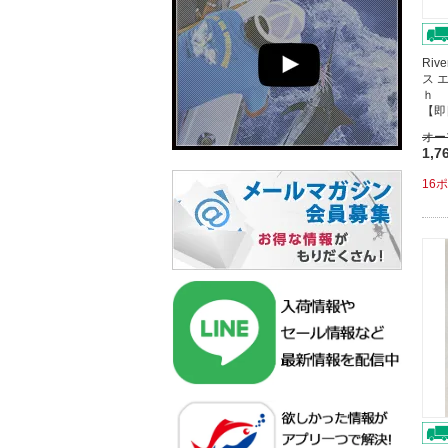
Riv
ス 
ｈ 
【即
オー
1,7
16