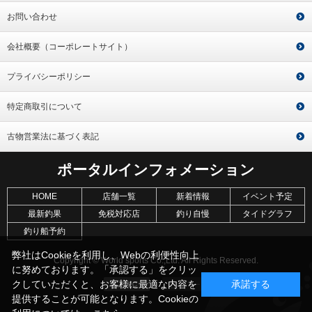
お問い合わせ
会社概要（コーポレートサイト）
プライバシーポリシー
特定商取引について
古物営業法に基づく表記
ポータルインフォメーション
HOME
店舗一覧
新着情報
イベント予定
最新釣果
免税対応店
釣り自慢
タイドグラフ
釣り船予約
弊社はCookieを利用し、Webの利便性向上
Copyright © World sports Co.,Ltd. All Rights Reserved.
に努めております。「承認する」をクリッ
クしていただくと、お客様に最適な内容を
承諾する
提供することが可能となります。Cookieの