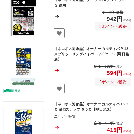
【ネコポス対象品】ダイワ Ｄ-スナップ ライト
Ｓ 徳用
オープン価格
942円
(税込)
8ポイント獲得
【ネコポス対象品】オーナー カルティバ P-12
スプリットリングハイパーワイヤー 5【即日発
送】
定価：
660円
(税込)
594円
(税込)
5ポイント獲得
【ネコポス対象品】オーナー カルティバ Ｐ-２
０ 耐力スナップ ０００【即日発送】
エリアＦ特集
定価：
462円
(税込)
415円
(税込)