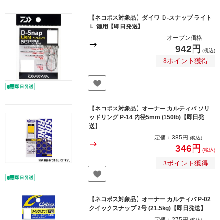
【ネコポス対象品】ダイワ Ｄ-スナップ ライト
Ｌ 徳用【即日発送】
オープン価格
942円
(税込)
8ポイント獲得
【ネコポス対象品】オーナー カルティバ ソリ
ッドリング P-14 内径5mm (150lb)【即日発
送】
定価：
385円
(税込)
346円
(税込)
3ポイント獲得
【ネコポス対象品】オーナー カルティバ P-02
クイックスナップ 2号 (21.5kg)【即日発送】
定価：
275円
(税込)