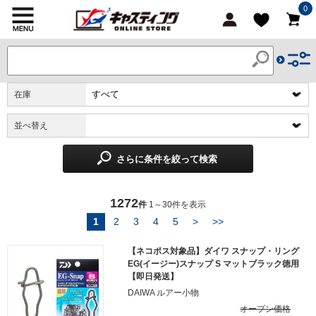
0
在庫
並べ替え
さらに条件を絞って検索
1272
件
1～30件を表示
1
2
3
4
5
>
>>
【ネコポス対象品】ダイワ スナップ・リング
EG(イージー)スナップ S マットブラック徳用
【即日発送】
DAIWA ルアー小物
オープン価格