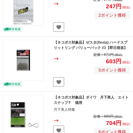
247円
(税込)
2ポイント獲得
【ネコポス対象品】ゼスタ(Xesta) ハードスプ
リットリング バリューパック #3【即日発送】
定価：
671円
(税込)
603円
(税込)
5ポイント獲得
【ネコポス対象品】ダイワ 月下美人 エイト
スナップＦ 徳用
月下美人特集
定価：
880円
(税込)
704円
(税込)
6ポイント獲得