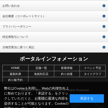
お問い合わせ
会社概要（コーポレートサイト）
プライバシーポリシー
特定商取引について
古物営業法に基づく表記
ポータルインフォメーション
HOME
店舗一覧
新着情報
イベント予定
最新釣果
免税対応店
釣り自慢
タイドグラフ
釣り船予約
弊社はCookieを利用し、Webの利便性向上
Copyright © World sports Co.,Ltd. All Rights Reserved.
に努めております。「承認する」をクリッ
クしていただくと、お客様に最適な内容を
承諾する
提供することが可能となります。Cookieの