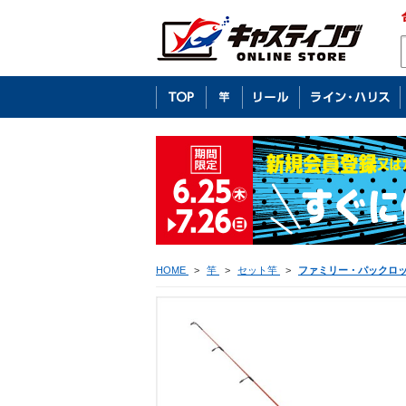
HOME
>
竿
>
セット竿
>
ファミリー・パックロ