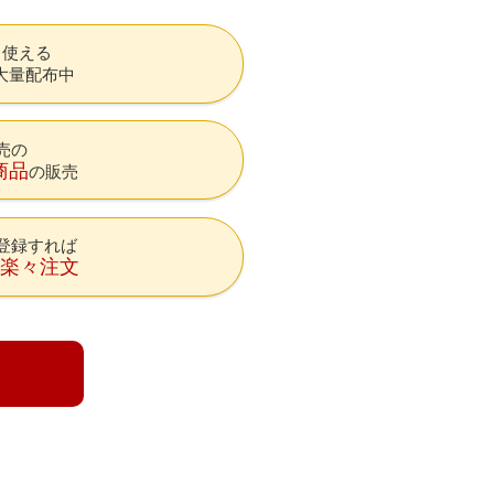
も使える
大量配布中
売の
商品
の販売
登録すれば
降楽々注文