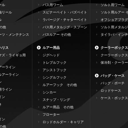
ール
バス用ワーム
ソルト用ワーム
軸リール
スピナーベイト・バズベイト
ソルト用ルアー 
ル
ラバージグ・チャターベイト
オフショアプラグ
の他
バス用メタルジグ・スプーン
ソルト用メタルジ
ーツ・メンテナンス
バスルアー その他
タイラバ・インチ
ハリス
ルアー用品
クーラーボックス
マズ・ライギョ用
ジグヘッド
クーラーボックス
トレブルフック
保冷剤・クーラー
アーライン
アシストフック
ルアーライン
バッグ・ケース
シングルフック
ン
バッグ・ポーチ
ルアーフック その他
用ライン
ロッドケース
シンカー
イン
ケース・ボックス
スナップ・リング
き
ルアー用品 その他
フローター
イン
ロッドホルダー・キャリア
の他