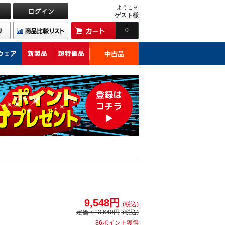
ようこそ
ゲスト様
0
9,548円
(税込)
定価：
13,640円
(税込)
86ポイント獲得