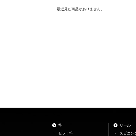
最近見た商品がありません。
竿
リール
セット竿
スピニン