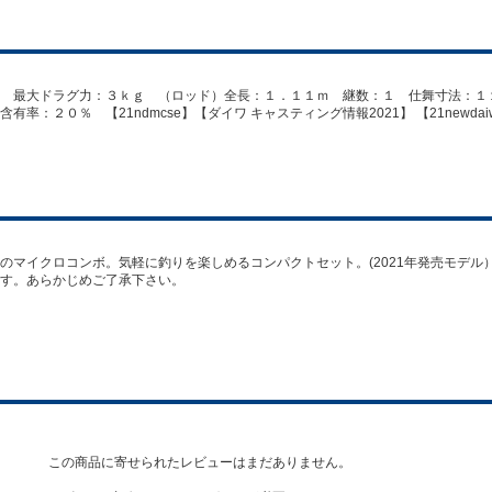
 最大ドラグ力：３ｋｇ （ロッド）全長：１．１１ｍ 継数：１ 仕舞寸法：１
：２０％ 【21ndmcse】【ダイワ キャスティング情報2021】 【21newdai
のマイクロコンボ。気軽に釣りを楽しめるコンパクトセット。(2021年発売モデル
す。あらかじめご了承下さい。
この商品に寄せられたレビューはまだありません。