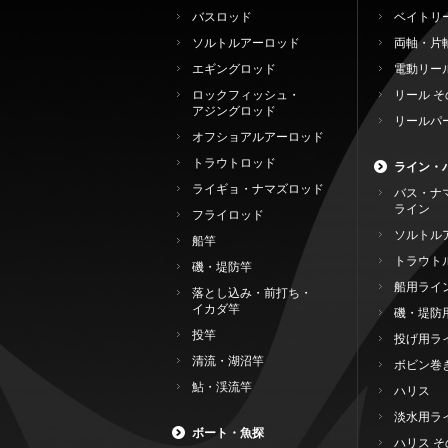
バスロッド
ベイトリ
ソルトルアーロッド
両軸・片
エギングロッド
電動リー
ロックフィッシュ・
リール そ
アジングロッド
リールパ
オフショアルアーロッド
トラウトロッド
ライン・
ライギョ・ナマズロッド
バス・ナ
ライン
フライロッド
ソルトル
船竿
トラウト
磯・堤防竿
船用ライ
落とし込み・前打ち・
イカダ竿
磯・堤防
投竿
投げ用ラ
清流・湖沼竿
ボビン巻
鮎・渓流竿
ハリス
淡水用ラ
ボート・魚探
ハリス そ