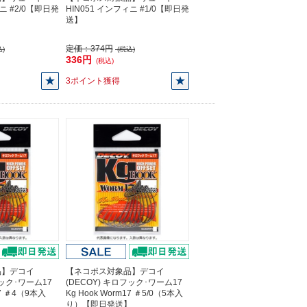
ィニ #2/0【即日発
HIN051 インフィニ #1/0【即日発
送】
定価：
374円
)
(税込)
336円
(税込)
3ポイント獲得
品】デコイ
【ネコポス対象品】デコイ
フック･ワーム17
(DECOY) キロフック･ワーム17
17 ＃4（9本入
Kg Hook Worm17 ＃5/0（5本入
】
り）【即日発送】