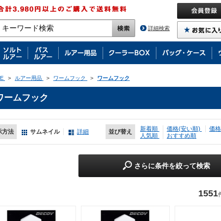
詳細検索
E
>
ルアー用品
>
ワームフック
>
ワームフック
ワームフック
新着順
価格(安い順)
価格
示方法
サムネイル
詳細
並び替え
人気順
おすすめ順
さらに条件を絞って検索
1551