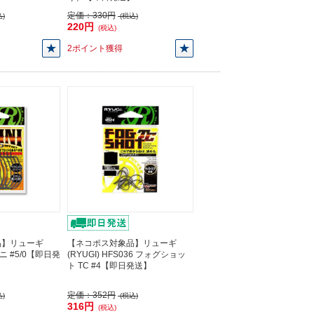
定価：
330円
)
(税込)
220円
(税込)
2ポイント獲得
品】リューギ
【ネコポス対象品】リューギ
ィニ #5/0【即日発
(RYUGI) HFS036 フォグショッ
ト TC #4【即日発送】
定価：
352円
)
(税込)
316円
(税込)