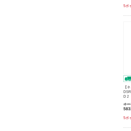
5ポ
【ネ
DSR
D 
オー
58
5ポ