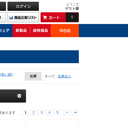
ようこそ
ゲスト様
0
(高い順)
在庫
すべて
在庫あり
件あります
1
2
3
4
5
>
>>