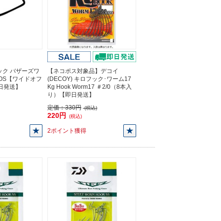
ック バザーズワ
【ネコポス対象品】デコイ
WOS【ワイドオフ
(DECOY) キロフック･ワーム17
即日発送】
Kg Hook Worm17 ＃2/0（8本入
り）【即日発送】
定価：
330円
(税込)
220円
(税込)
2ポイント獲得