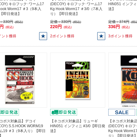
ECOY) キロフック･ワーム17
(DECOY) キロフック･ワーム17
HIN051 インフ
Hook Worm17 ＃3（9本入
Kg Hook Worm17 ＃3/0（7本入
送】
【即日発送】
り）【即日発送】
：
330円
定価：
330円
定価：
374円
(税込)
(税込)
(税込
0円
220円
336円
(税込)
(税込)
(税込)
イント獲得
2ポイント獲得
3ポイント獲得
コポス対象品】デコイ
【ネコポス対象品】リューギ
【ネコポス対象
COY) S.S.HOOK WORM19
HIN051 インフィニ #3/0【即日発
(DECOY) キロ
ム19 ＃3（9本入り）【即日
送】
Kg Hook Worm
】
り）【即日発送