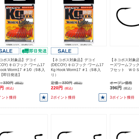
コポス対象品】デコイ
【ネコポス対象品】デコイ
【ネコポス対象
ECOY) キロフック･ワーム17
(DECOY) キロフック･ワーム17
ーズワームフッ
Hook Worm17 ＃1/0（9本入
Kg Hook Worm17 ＃1（9本入
フセット ＷＯ
【即日発送】
り）
：
330円
定価：
330円
オープン価格
(税込)
(税込)
0円
220円
396円
(税込)
(税込)
(税込)
イント獲得
2ポイント獲得
3ポイント獲得