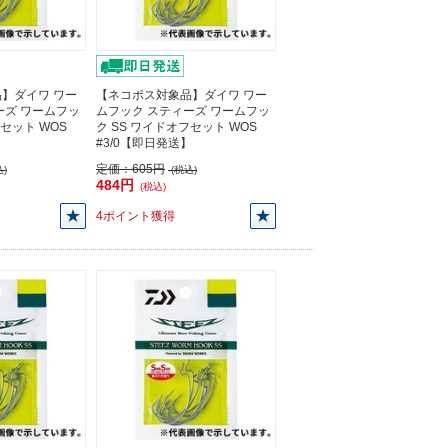
】ダイワ ワー
【ネコポス対象品】ダイワ ワー
ーズ ワームフッ
ムフック スティーズ ワームフッ
フセット WOS
ク SS ワイドオフセット WOS
】
#3/0【即日発送】
定価：
605円
)
(税込)
484円
(税込)
4ポイント獲得