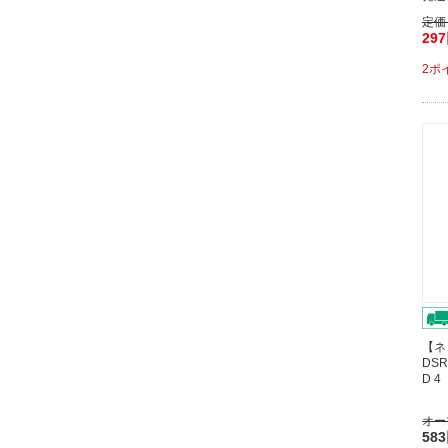
定価
29
2ポ
【ネ
DSR
D 
オー
58