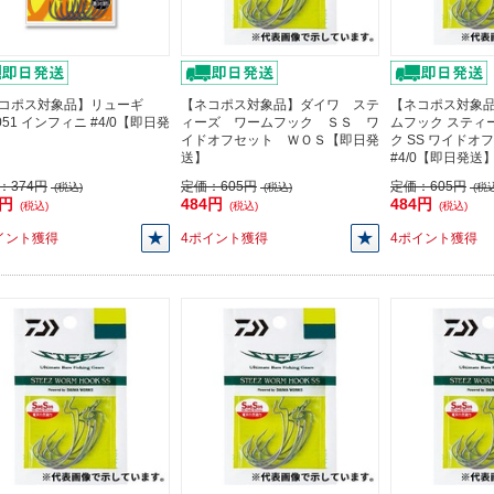
コポス対象品】リューギ
【ネコポス対象品】ダイワ ステ
【ネコポス対象品
051 インフィニ #4/0【即日発
ィーズ ワームフック ＳＳ ワ
ムフック スティ
イドオフセット ＷＯＳ【即日発
ク SS ワイドオ
送】
#4/0【即日発送
：
374円
定価：
605円
定価：
605円
(税込)
(税込)
(税込
6円
484円
484円
(税込)
(税込)
(税込)
イント獲得
4ポイント獲得
4ポイント獲得