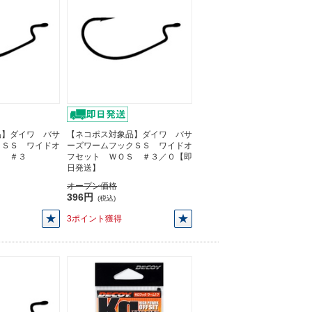
品】ダイワ バサ
【ネコポス対象品】ダイワ バサ
クＳＳ ワイドオ
ーズワームフックＳＳ ワイドオ
Ｓ ＃３
フセット ＷＯＳ ＃３／０【即
日発送】
オープン価格
396円
(税込)
3ポイント獲得