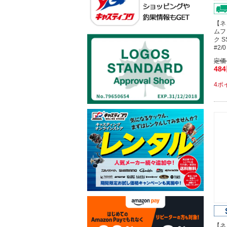
【ネ
ムフ
ク 
#2
定価
48
4ポ
【ネ