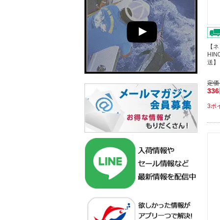
【ネ
HIN
送】
定価
33
3ポ