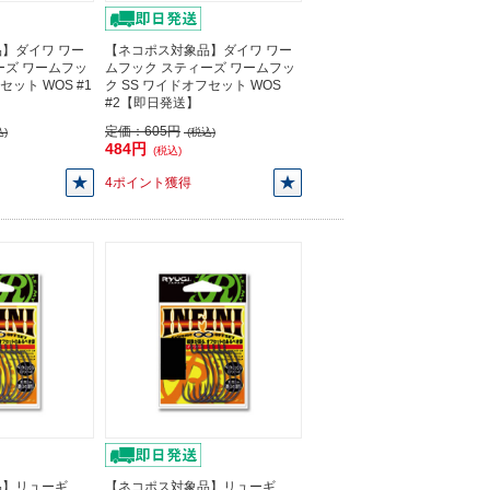
】ダイワ ワー
【ネコポス対象品】ダイワ ワー
ーズ ワームフッ
ムフック スティーズ ワームフッ
セット WOS #1
ク SS ワイドオフセット WOS
#2【即日発送】
定価：
605円
)
(税込)
484円
(税込)
4ポイント獲得
品】リューギ
【ネコポス対象品】リューギ