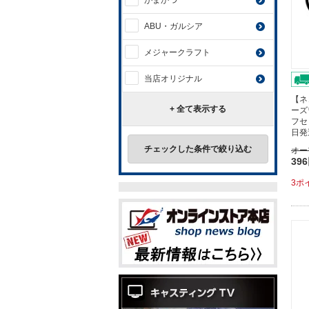
がまかつ
ABU・ガルシア
メジャークラフト
当店オリジナル
【ネ
+ 全て表示する
ーズ
フセ
日発
チェックした条件で絞り込む
オー
39
3ポ