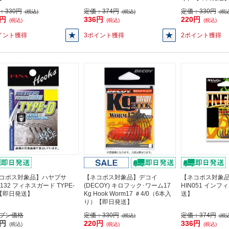
：
330円
定価：
374円
定価：
330円
(税込)
(税込)
(税込
7円
336円
220円
(税込)
(税込)
(税込)
イント獲得
3ポイント獲得
2ポイント獲得
コポス対象品】ハヤブサ
【ネコポス対象品】デコイ
【ネコポス対象
132 フィネスガード TYPE-
(DECOY) キロフック･ワーム17
HIN051 インフ
4【即日発送】
Kg Hook Worm17 ＃4/0（6本入
送】
り）【即日発送】
プン価格
定価：
330円
定価：
374円
(税込)
(税込
3円
220円
336円
(税込)
(税込)
(税込)