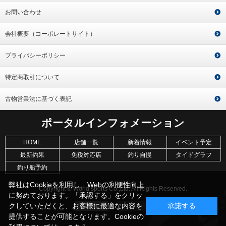
お問い合わせ
会社概要（コーポレートサイト）
プライバシーポリシー
特定商取引について
古物営業法に基づく表記
ポータルインフォメーション
HOME
店舗一覧
新着情報
イベント予定
最新釣果
免税対応店
釣り自慢
タイドグラフ
釣り船予約
弊社はCookieを利用し、Webの利便性向上
Copyright © World sports Co.,Ltd. All Rights Reserved.
に努めております。「承認する」をクリッ
クしていただくと、お客様に最適な内容を
承諾する
提供することが可能となります。Cookieの