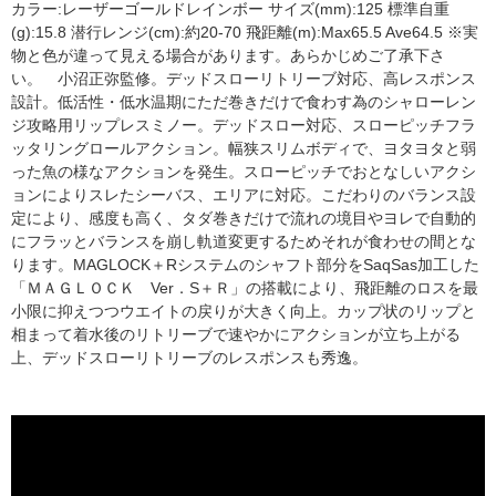
カラー:レーザーゴールドレインボー サイズ(mm):125 標準自重
(g):15.8 潜行レンジ(cm):約20-70 飛距離(m):Max65.5 Ave64.5 ※実
物と色が違って見える場合があります。あらかじめご了承下さ
い。 小沼正弥監修。デッドスローリトリーブ対応、高レスポンス
設計。低活性・低水温期にただ巻きだけで食わす為のシャローレン
ジ攻略用リップレスミノー。デッドスロー対応、スローピッチフラ
ッタリングロールアクション。幅狭スリムボディで、ヨタヨタと弱
った魚の様なアクションを発生。スローピッチでおとなしいアクシ
ョンによりスレたシーバス、エリアに対応。こだわりのバランス設
定により、感度も高く、タダ巻きだけで流れの境目やヨレで自動的
にフラッとバランスを崩し軌道変更するためそれが食わせの間とな
ります。MAGLOCK＋Rシステムのシャフト部分をSaqSas加工した
「ＭＡＧＬＯＣＫ Ver．S＋Ｒ」の搭載により、飛距離のロスを最
小限に抑えつつウエイトの戻りが大きく向上。カップ状のリップと
相まって着水後のリトリーブで速やかにアクションが立ち上がる
上、デッドスローリトリーブのレスポンスも秀逸。