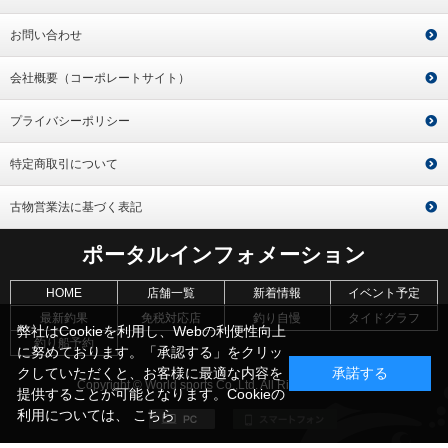
お問い合わせ
会社概要（コーポレートサイト）
プライバシーポリシー
特定商取引について
古物営業法に基づく表記
ポータルインフォメーション
HOME
店舗一覧
新着情報
イベント予定
最新釣果
免税対応店
釣り自慢
タイドグラフ
弊社はCookieを利用し、Webの利便性向上
釣り船予約
に努めております。「承認する」をクリッ
クしていただくと、お客様に最適な内容を
承諾する
Copyright © World sports Co.,Ltd. All Rights Reserved.
提供することが可能となります。Cookieの
利用については、
こちら