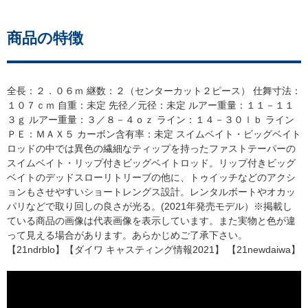
商品の特徴
全長：２．０６ｍ 継数：２（センターカット２ピース） 仕舞寸法：
１０７ｃｍ 自重：未定 先径／元径：未定 ルアー重量：１１－１１
３ｇ ルアー重量：３／８－４ｏｚ ライン：１４－３０ｌｂ ライン
ＰＥ：ＭＡＸ５ カーボン含有率：未定 スイムベイト・ビッグベイト
ロッドの中では異色の繊細なティップを持ったファストテーパーの
スイムベイト・リップ付きビッグベイトロッド。リップ付きビッグ
ベイトのデッドスローリトリーブの他に、トゥイッチなどのアクシ
ョンもさせやすいショートレングス設計。レンタルボートやオカッ
パリなどで取り回しの良さが光る。(2021年発売モデル）※掲載し
ている商品の画像は代表画像を表示しています。また実物と色が違
って見える場合があります。あらかじめご了承下さい。
【21ndrblo】【ダイワ キャスティング情報2021】 【21newdaiwa】