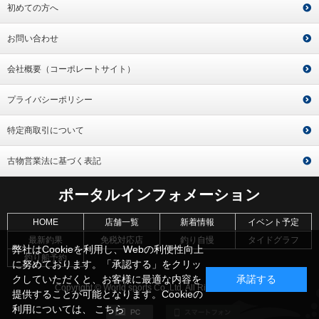
初めての方へ
お問い合わせ
会社概要（コーポレートサイト）
プライバシーポリシー
特定商取引について
古物営業法に基づく表記
ポータルインフォメーション
HOME
店舗一覧
新着情報
イベント予定
最新釣果
免税対応店
釣り自慢
タイドグラフ
弊社はCookieを利用し、Webの利便性向上
釣り船予約
に努めております。「承認する」をクリッ
クしていただくと、お客様に最適な内容を
承諾する
Copyright © World sports Co.,Ltd. All Rights Reserved.
提供することが可能となります。Cookieの
利用については、
こちら