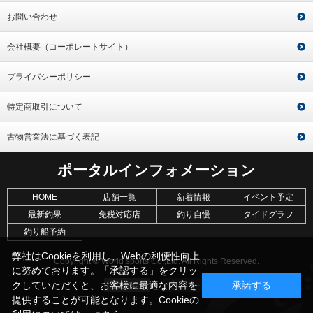
お問い合わせ
会社概要（コーポレートサイト）
プライバシーポリシー
特定商取引について
古物営業法に基づく表記
ポータルインフォメーション
HOME
店舗一覧
新着情報
イベント予定
最新釣果
免税対応店
釣り自慢
タイドグラフ
釣り船予約
弊社はCookieを利用し、Webの利便性向上
Copyright © World sports Co.,Ltd. All Rights Reserved.
に努めております。「承認する」をクリッ
クしていただくと、お客様に最適な内容を
承諾する
提供することが可能となります。Cookieの