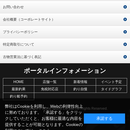
お問い合わせ
会社概要（コーポレートサイト）
プライバシーポリシー
特定商取引について
古物営業法に基づく表記
ポータルインフォメーション
HOME
店舗一覧
新着情報
イベント予定
最新釣果
免税対応店
釣り自慢
タイドグラフ
釣り船予約
弊社はCookieを利用し、Webの利便性向上
Copyright © World sports Co.,Ltd. All Rights Reserved.
に努めております。「承認する」をクリッ
クしていただくと、お客様に最適な内容を
承諾する
提供することが可能となります。Cookieの