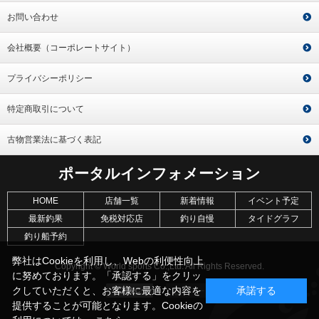
お問い合わせ
会社概要（コーポレートサイト）
プライバシーポリシー
特定商取引について
古物営業法に基づく表記
ポータルインフォメーション
HOME
店舗一覧
新着情報
イベント予定
最新釣果
免税対応店
釣り自慢
タイドグラフ
釣り船予約
弊社はCookieを利用し、Webの利便性向上
Copyright © World sports Co.,Ltd. All Rights Reserved.
に努めております。「承認する」をクリッ
クしていただくと、お客様に最適な内容を
承諾する
提供することが可能となります。Cookieの