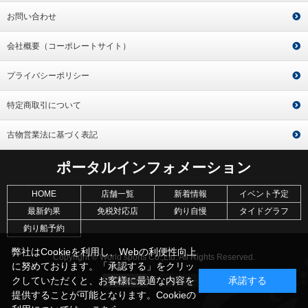
お問い合わせ
会社概要（コーポレートサイト）
プライバシーポリシー
特定商取引について
古物営業法に基づく表記
ポータルインフォメーション
HOME
店舗一覧
新着情報
イベント予定
最新釣果
免税対応店
釣り自慢
タイドグラフ
釣り船予約
弊社はCookieを利用し、Webの利便性向上
Copyright © World sports Co.,Ltd. All Rights Reserved.
に努めております。「承認する」をクリッ
クしていただくと、お客様に最適な内容を
承諾する
提供することが可能となります。Cookieの