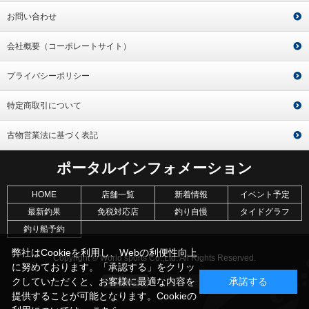
お問い合わせ
会社概要（コーポレートサイト）
プライバシーポリシー
特定商取引について
古物営業法に基づく表記
ポータルインフォメーション
HOME
店舗一覧
新着情報
イベント予定
最新釣果
免税対応店
釣り自慢
タイドグラフ
釣り船予約
弊社はCookieを利用し、Webの利便性向上
Copyright © World sports Co.,Ltd. All Rights Reserved.
に努めております。「承認する」をクリッ
クしていただくと、お客様に最適な内容を
承諾する
提供することが可能となります。Cookieの