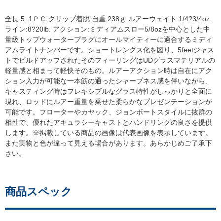
全長:5. 1ＰＣ グリップ着脱 自重:238ｇ ルアーウェイト:1/4?3/4oz.
ライン:8?20lb. アクション:ミディアムスロー5/8ozを中心とした中
量級トップウォータープラグにオールマイティーに適合するミディ
アムライトナンバーです。ショートレングス化を図り、5feetジャス
トでビルドアップされたそのフィーリングはUDグラスマテリアルの
軽量感と相まって軽快そのもの。ルアーアクション時は自在にアク
ション入力が可能な一本筋の通ったシャープネス感を伴いながら、
キャスティング時はフレキシブルなグラス特性がしっかりと全面に
現れ、ロッドにルアー重量を乗せた柔らかなプレゼンテーションが
可能です。フローターやカヤック、ジョンボートスタイルに抜群の
相性で、優れたアキュラシーキャストとハンドリングの良さを提供
します。※掲載している商品の画像は代表画像を表示しています。
また実物と色が違って見える場合があります。あらかじめご了承下
さい。
商品スペック