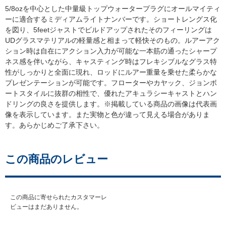
5/8ozを中心とした中量級トップウォータープラグにオールマイティ
ーに適合するミディアムライトナンバーです。ショートレングス化
を図り、5feetジャストでビルドアップされたそのフィーリングは
UDグラスマテリアルの軽量感と相まって軽快そのもの。ルアーアク
ション時は自在にアクション入力が可能な一本筋の通ったシャープ
ネス感を伴いながら、キャスティング時はフレキシブルなグラス特
性がしっかりと全面に現れ、ロッドにルアー重量を乗せた柔らかな
プレゼンテーションが可能です。フローターやカヤック、ジョンボ
ートスタイルに抜群の相性で、優れたアキュラシーキャストとハン
ドリングの良さを提供します。※掲載している商品の画像は代表画
像を表示しています。また実物と色が違って見える場合がありま
す。あらかじめご了承下さい。
この商品のレビュー
この商品に寄せられたカスタマーレ
ビューはまだありません。