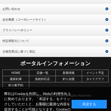
お問い合わせ
会社概要（コーポレートサイト）
プライバシーポリシー
特定商取引について
古物営業法に基づく表記
ポータルインフォメーション
HOME
店舗一覧
新着情報
イベント予定
最新釣果
免税対応店
釣り自慢
タイドグラフ
釣り船予約
弊社はCookieを利用し、Webの利便性向上
Copyright © World sports Co.,Ltd. All Rights Reserved.
に努めております。「承認する」をクリッ
クしていただくと、お客様に最適な内容を
承諾する
提供することが可能となります。Cookieの