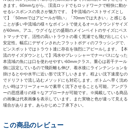
きます。60mmながら、渓流ロッドでもロッドワークで軽快に動か
せるレスポンスの良さが魅力です。【中流域のベストサイズとし
て】「50mmではアピールが弱い」「70mmでは大きい」と感じる
ことが多い中流域の様々なポイントで使えるオールラウンドサイズ
が60mm。アユ、ウグイなどの盛期のメインベイトのサイズにベス
トマッチです。活性の高いトラウトの着く荒瀬でも飛び出しにくい
安定性。幅広にデザインされたフラットボディのフラッシングで、
ピンスポットではトラウト達に存在を強烈にアピールします。【本
流のサイズダウンとして】渇水やプレッシャーでナーバスになった
本流域の魚には口を使わせやすい60mmクラス。重心は若干テール
側に設定しているので飛距離も伸び、着水後にラインテンションを
掛けるとやや水平に近い形で沈下しいきます。程よい沈下速度なの
でドリフトで流し込むメソッドにも対応します。ボトムへ早く沈め
たい時はフリーフォールで素早く沈下させることも可能。アングラ
ーの思惑通りの様々なアプローチが可能です。※掲載している商品
の画像は代表画像を表示しています。また実物と色が違って見える
場合があります。あらかじめご了承下さい。
この商品のレビュー