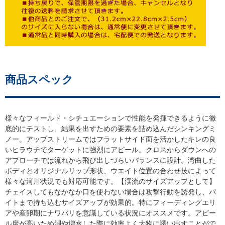
商品スペック
様々なフィールド・シチュエーションで性能を発揮できるように徹
底的にテストし、結果を出すための要素を詰め込んだシンキングミ
ノー。アップストリームではフラットサイド面を活かしたキレの良
いヒラウチでターゲットに強烈にアピール。クロスからダウンへの
アプローチでは流れから飛び出しづらいバランスに設計。湾曲した
ボディとオリジナルリップ形状、ウエイト位置の合わせ技によって
様々な河川状況でも対応可能です。【渓流のサイズアップとして】
チェイスしてもなかなか口を使わない場合は攻撃行動を誘発し、バ
イトまで持ち込むサイズアップが効果的。特にフィーディングエリ
アや産卵期にナワバリを意識している状況にオススメです。アピー
ル度が高いため淵や増水した際に効率よく大物に誘い出すことがで