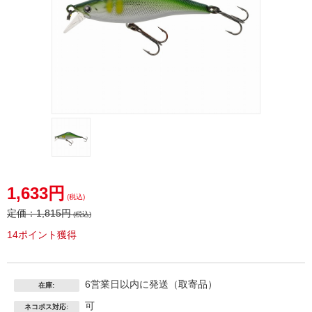
1,633円
(税込)
定価：
1,815円
(税込)
14ポイント獲得
6営業日以内に発送（取寄品）
在庫:
可
ネコポス対応: