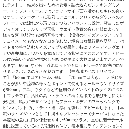
にテストし、結果を出すための要素を詰め込んだシンキングミノ
ー。アップストリームではフラットサイド面を活かしたキレの良い
ヒラウチでターゲットに強烈にアピール。クロスからダウンへのア
プローチでは流れから飛び出しづらいバランスに設計。湾曲したボ
ディとオリジナルリップ形状、ウエイト位置の合わせ技によって
様々な河川状況でも対応可能です。【渓流のサイズアップとして】
チェイスしてもなかなか口を使わない場合は攻撃行動を誘発し、バ
イトまで持ち込むサイズアップが効果的。特にフィーディングエリ
アや産卵期にナワバリを意識している状況にオススメです。アピー
ル度が高いため淵や増水した際に効率よく大物に誘い出すことがで
きます。60mmながら、渓流ロッドでもロッドワークで軽快に動か
せるレスポンスの良さが魅力です。【中流域のベストサイズとし
て】「50mmではアピールが弱い」「70mmでは大きい」と感じる
ことが多い中流域の様々なポイントで使えるオールラウンドサイズ
が60mm。アユ、ウグイなどの盛期のメインベイトのサイズにベス
トマッチです。活性の高いトラウトの着く荒瀬でも飛び出しにくい
安定性。幅広にデザインされたフラットボディのフラッシングで、
ピンスポットではトラウト達に存在を強烈にアピールします。【本
流のサイズダウンとして】渇水やプレッシャーでナーバスになった
本流域の魚には口を使わせやすい60mmクラス。重心は若干テール
側に設定しているので飛距離も伸び、着水後にラインテンションを