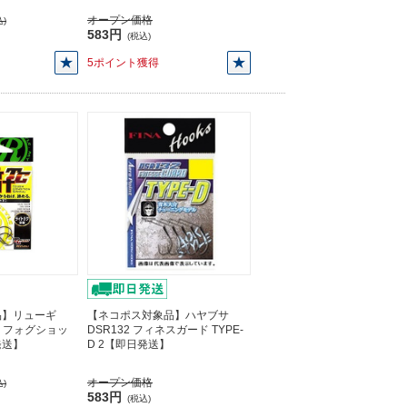
オープン価格
)
583円
(税込)
5ポイント獲得
品】リューギ
【ネコポス対象品】ハヤブサ
036 フォグショッ
DSR132 フィネスガード TYPE-
発送】
D 2【即日発送】
オープン価格
)
583円
(税込)