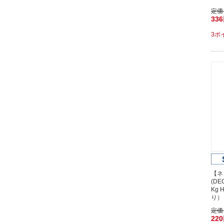
定価
33
3ポ
【ネ
(D
Kg 
り）
定価
22