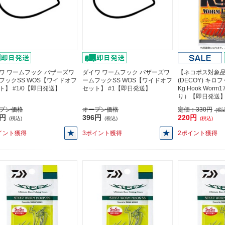
ワ ワームフック バザーズワ
ダイワ ワームフック バザーズワ
【ネコポス対象
フックSS WOS【ワイドオフ
ームフックSS WOS【ワイドオフ
(DECOY) キロ
ト】 #1/0【即日発送】
セット】 #1【即日発送】
Kg Hook Worm
り）【即日発送
プン価格
オープン価格
定価：
330円
(税込
6円
396円
220円
(税込)
(税込)
(税込)
イント獲得
3ポイント獲得
2ポイント獲得