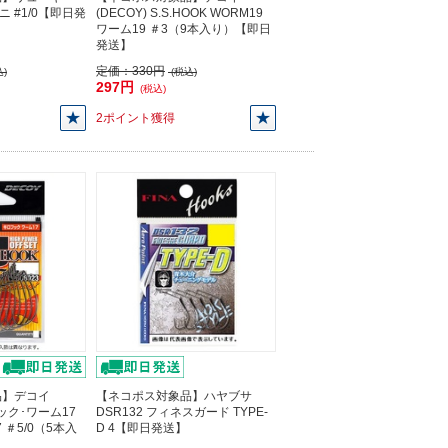
ィニ #1/0【即日発
(DECOY) S.S.HOOK WORM19
ワーム19 ＃3（9本入り）【即日
発送】
定価：
330円
)
(税込)
297円
(税込)
2ポイント獲得
品】デコイ
【ネコポス対象品】ハヤブサ
フック･ワーム17
DSR132 フィネスガード TYPE-
17 ＃5/0（5本入
D 4【即日発送】
】