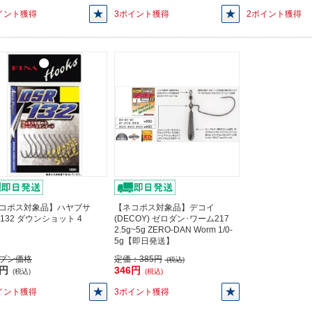
イント獲得
3ポイント獲得
2ポイント獲得
コポス対象品】ハヤブサ
【ネコポス対象品】デコイ
R132 ダウンショット 4
(DECOY) ゼロダン･ワーム217
2.5g~5g ZERO-DAN Worm 1/0-
5g【即日発送】
プン価格
定価：
385円
(税込)
9円
346円
(税込)
(税込)
イント獲得
3ポイント獲得