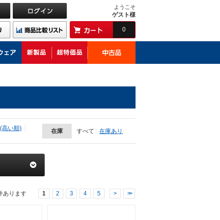
ようこそ
ゲスト様
0
(高い順)
在庫
すべて
在庫あり
件あります
1
2
3
4
5
>
>>