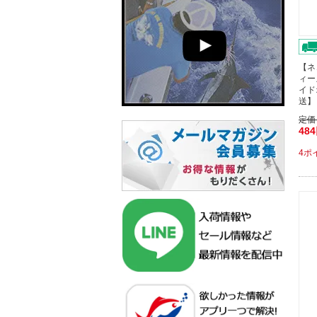
【ネ
ィー
イド
送】
定価
48
4ポ