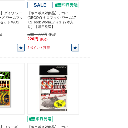
】ダイワ ワー
【ネコポス対象品】デコイ
ーズ ワームフッ
(DECOY) キロフック･ワーム17
フセット WOS
Kg Hook Worm17 ＃3（9本入
り）【即日発送】
定価：
330円
)
(税込)
220円
(税込)
2ポイント獲得
品】リューギ
【ネコポス対象品】デコイ