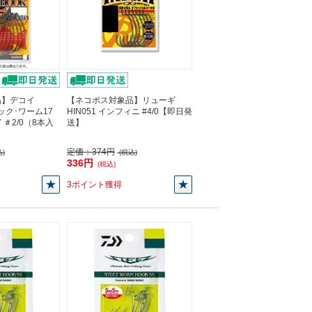
品】デコイ
【ネコポス対象品】リューギ
フック･ワーム17
HIN051 インフィニ #4/0【即日発
17 ＃2/0（8本入
送】
】
定価：
374円
)
(税込)
336円
(税込)
3ポイント獲得