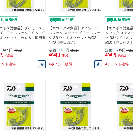
コポス対象品】ダイワ ステ
【ネコポス対象品】ダイワ ワー
【ネコポス対象品
ズ ワームフック ＳＳ ワ
ムフック スティーズ ワームフッ
ムフック スティ
オフセット ＷＯＳ【即日発
ク SS ワイドオフセット WOS
ク SS ワイドオ
#4/0【即日発送】
#3/0【即日発送
：
605円
定価：
605円
定価：
605円
(税込)
(税込)
(税込
4円
484円
484円
(税込)
(税込)
(税込)
イント獲得
4ポイント獲得
4ポイント獲得