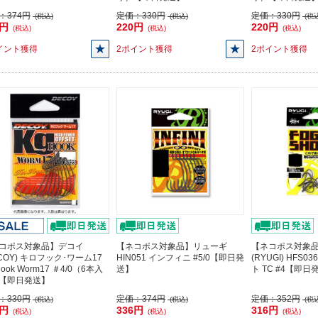
：
374円
定価：
330円
定価：
330円
(税込)
(税込)
(税込
6円
220円
220円
(税込)
(税込)
(税込)
イント獲得
2ポイント獲得
2ポイント獲得
コポス対象品】デコイ
【ネコポス対象品】リューギ
【ネコポス対象
ECOY) キロフック･ワーム17
HIN051 インフィニ #5/0【即日発
(RYUGI) HFS
Hook Worm17 ＃4/0（6本入
送】
ト TC #4【即日
【即日発送】
：
330円
定価：
374円
定価：
352円
(税込)
(税込)
(税込
0円
336円
316円
(税込)
(税込)
(税込)