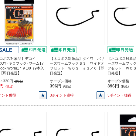
コポス対象品】デコイ
【ネコポス対象品】ダイワ バサ
【ネコポス対象
ECOY) キロフック･ワーム17
ーズワームフックＳＳ ワイドオ
ーズワームフッ
Hook Worm17 ＃1/0（9本入
フセット ＷＯＳ ＃３／０【即
フセット ＷＯ
【即日発送】
日発送】
日発送】
：
330円
オープン価格
オープン価格
(税込)
0円
396円
396円
(税込)
(税込)
(税込)
イント獲得
3ポイント獲得
3ポイント獲得