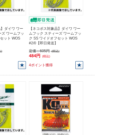
】ダイワ ワー
【ネコポス対象品】ダイワ ワー
ーズ ワームフッ
ムフック スティーズ ワームフッ
フセット WOS
ク SS ワイドオフセット WOS
】
#2/0【即日発送】
定価：
605円
)
(税込)
484円
(税込)
4ポイント獲得