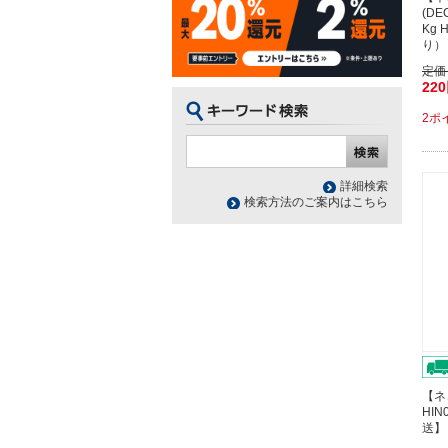
(D
Kg 
り）
定価
22
2ポ
詳細検索
検索方法のご案内はこちら
【ネ
HIN
送】