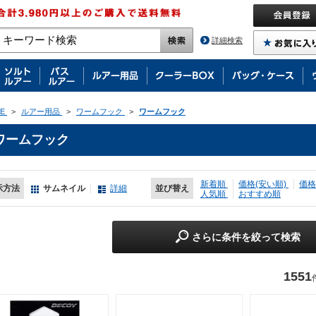
詳細検索
E
>
ルアー用品
>
ワームフック
>
ワームフック
ワームフック
新着順
価格(安い順)
価格
示方法
サムネイル
詳細
並び替え
人気順
おすすめ順
さらに条件を絞って検索
1551