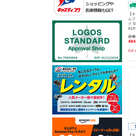
【ネ
ムフ
ク 
#1
定価
48
4ポ
【ネ