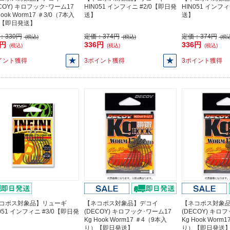
ECOY) キロフック･ワーム17
HIN051 インフィニ #2/0【即日発
HIN051 インフ
Hook Worm17 ＃3/0（7本入
送】
送】
【即日発送】
：
330円
定価：
374円
定価：
374円
(税込)
(税込)
(税込
0円
336円
336円
(税込)
(税込)
(税込)
イント獲得
3ポイント獲得
3ポイント獲得
コポス対象品】リューギ
【ネコポス対象品】デコイ
【ネコポス対象
051 インフィニ #3/0【即日発
(DECOY) キロフック･ワーム17
(DECOY) キロ
Kg Hook Worm17 ＃4（9本入
Kg Hook Worm
り）【即日発送】
り）【即日発送