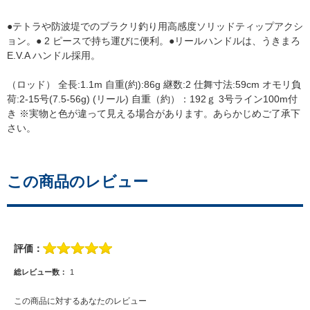
●テトラや防波堤でのブラクリ釣り用高感度ソリッドティップアクシ
ョン。● 2 ピースで持ち運びに便利。●リールハンドルは、うきまろ
E.V.A ハンドル採用。
（ロッド） 全長:1.1m 自重(約):86g 継数:2 仕舞寸法:59cm オモリ負
荷:2-15号(7.5-56g) (リール) 自重（約）：192ｇ 3号ライン100m付
き ※実物と色が違って見える場合があります。あらかじめご了承下
さい。
この商品のレビュー
評価：
総レビュー数：
1
この商品に対するあなたのレビュー