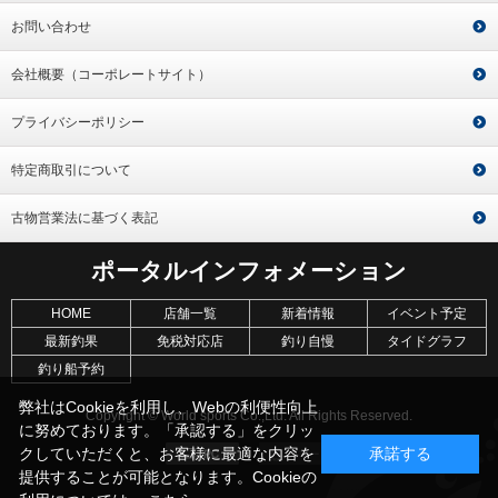
お問い合わせ
会社概要（コーポレートサイト）
プライバシーポリシー
特定商取引について
古物営業法に基づく表記
ポータルインフォメーション
HOME
店舗一覧
新着情報
イベント予定
最新釣果
免税対応店
釣り自慢
タイドグラフ
釣り船予約
弊社はCookieを利用し、Webの利便性向上
Copyright © World sports Co.,Ltd. All Rights Reserved.
に努めております。「承認する」をクリッ
クしていただくと、お客様に最適な内容を
承諾する
提供することが可能となります。Cookieの