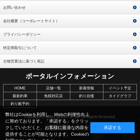
お問い合わせ
会社概要（コーポレートサイト）
プライバシーポリシー
特定商取引について
古物営業法に基づく表記
ポータルインフォメーション
HOME
店舗一覧
新着情報
イベント予定
最新釣果
免税対応店
釣り自慢
タイドグラフ
釣り船予約
弊社はCookieを利用し、Webの利便性向上
Copyright © World sports Co.,Ltd. All Rights Reserved.
に努めております。「承認する」をクリッ
クしていただくと、お客様に最適な内容を
承諾する
提供することが可能となります。Cookieの