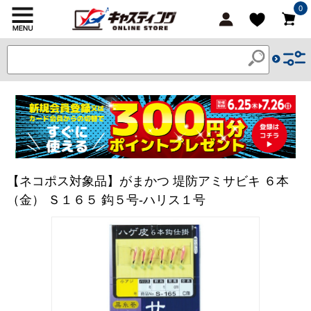
0
【ネコポス対象品】がまかつ 堤防アミサビキ ６本
（金） Ｓ１６５ 鈎５号-ハリス１号