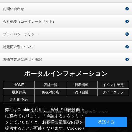
お問い合わせ
会社概要（コーポレートサイト）
プライバシーポリシー
特定商取引について
古物営業法に基づく表記
ポータルインフォメーション
HOME
店舗一覧
新着情報
イベント予定
最新釣果
免税対応店
釣り自慢
タイドグラフ
釣り船予約
弊社はCookieを利用し、Webの利便性向上
Copyright © World sports Co.,Ltd. All Rights Reserved.
に努めております。「承認する」をクリッ
クしていただくと、お客様に最適な内容を
承諾する
提供することが可能となります。Cookieの