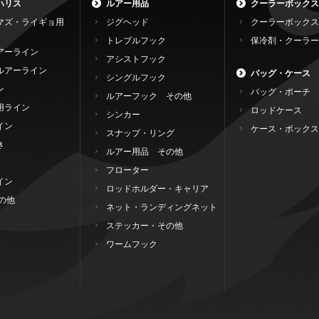
ハリス
ルアー用品
クーラーボックス
マズ・ライギョ用
ジグヘッド
クーラーボックス
トレブルフック
保冷剤・クーラー
アーライン
アシストフック
ルアーライン
バッグ・ケース
シングルフック
ン
バッグ・ポーチ
ルアーフック その他
用ライン
ロッドケース
シンカー
イン
ケース・ボックス
スナップ・リング
き
ルアー用品 その他
フローター
イン
ロッドホルダー・キャリア
の他
ネット・ランディングネット
ステッカー・その他
ワームフック