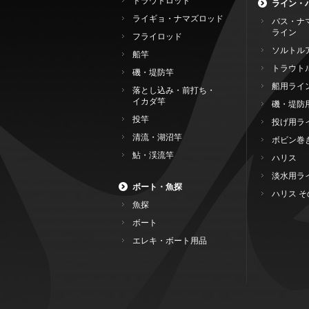
トラウトロッド
ライン・
ライギョ・ナマズロッド
バス・ナ
ライン
フライロッド
ソルトル
船竿
トラウト
磯・堤防竿
船用ライ
落とし込み・前打ち・
イカダ竿
磯・堤防
投竿
投げ用ラ
清流・湖沼竿
ボビン巻
鮎・渓流竿
ハリス
淡水用ラ
ボート・魚探
ハリス そ
魚探
ボート
エレキ・ボート用品