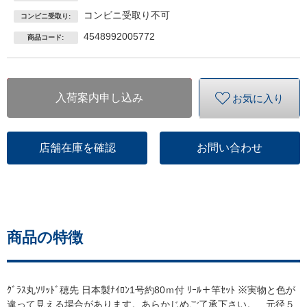
コンビニ受取り不可
コンビニ受取り:
4548992005772
商品コード:
入荷案内申し込み
お気に入り
店舗在庫を確認
お問い合わせ
商品の特徴
ｸﾞﾗｽ丸ｿﾘｯﾄﾞ穂先 日本製ﾅｲﾛﾝ1号約80ｍ付 ﾘｰﾙ＋竿ｾｯﾄ ※実物と色が
違って見える場合があります。あらかじめご了承下さい。 元径５