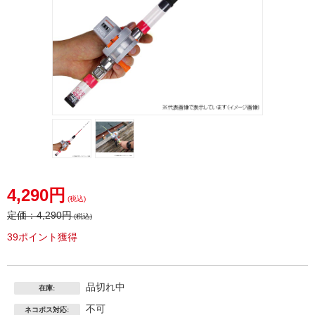
4,290円
(税込)
定価：
4,290円
(税込)
39ポイント獲得
品切れ中
在庫:
不可
ネコポス対応: