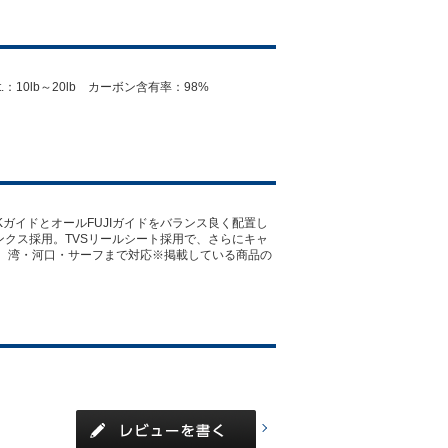
.：10lb～20lb カーボン含有率：98%
ガイドとオールFUJIガイドをバランス良く配置し
ランクス採用。TVSリールシート採用で、さらにキャ
M、湾・河口・サーフまで対応※掲載している商品の