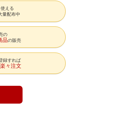
も使える
大量配布中
売の
商品
の販売
登録すれば
降楽々注文