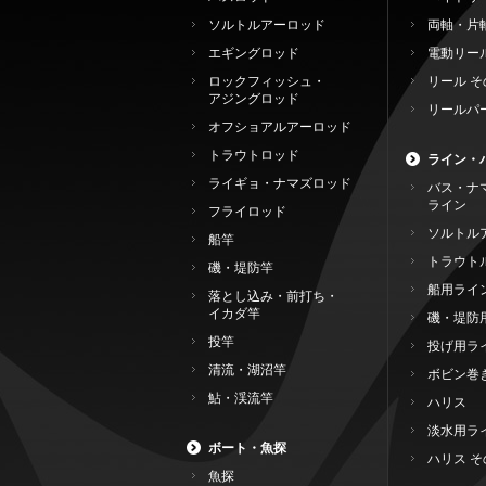
ソルトルアーロッド
両軸・片
エギングロッド
電動リー
ロックフィッシュ・
リール そ
アジングロッド
リールパ
オフショアルアーロッド
トラウトロッド
ライン・
ライギョ・ナマズロッド
バス・ナ
ライン
フライロッド
ソルトル
船竿
トラウト
磯・堤防竿
船用ライ
落とし込み・前打ち・
イカダ竿
磯・堤防
投竿
投げ用ラ
清流・湖沼竿
ボビン巻
鮎・渓流竿
ハリス
淡水用ラ
ボート・魚探
ハリス そ
魚探