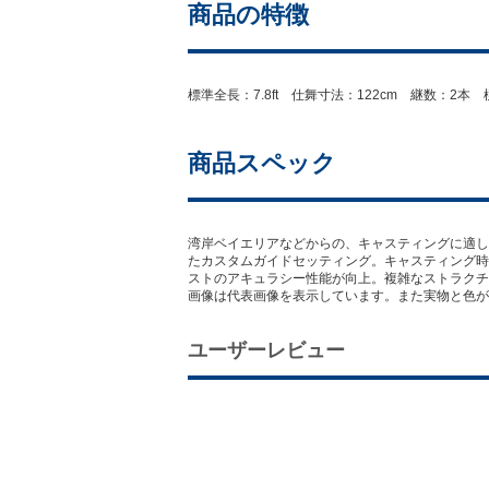
商品の特徴
標準全長：7.8ft 仕舞寸法：122cm 継数：2本 標
商品スペック
湾岸ベイエリアなどからの、キャスティングに適した
たカスタムガイドセッティング。キャスティング時のネ
ストのアキュラシー性能が向上。複雑なストラクチ
画像は代表画像を表示しています。また実物と色が
ユーザーレビュー