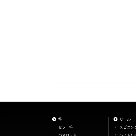
竿
リール
セット竿
スピニン
バスロッド
ベイトリ