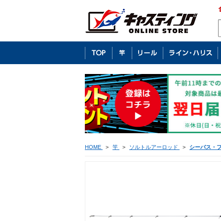
HOME
>
竿
>
ソルトルアーロッド
>
シーバス・