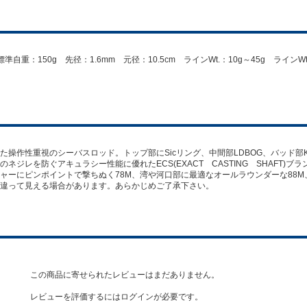
準自重：150g 先径：1.6mm 元径：10.5cm ラインWt.：10g～45g ラインWt
操作性重視のシーバスロッド。トップ部にSicリング、中間部LDBOG、バッド部K
ジレを防ぐアキュラシー性能に優れたECS(EXACT CASTING SHAFT)ブ
ャーにピンポイントで撃ちぬく78M、湾や河口部に最適なオールラウンダーな88
違って見える場合があります。あらかじめご了承下さい。
この商品に寄せられたレビューはまだありません。
レビューを評価するには
ログイン
が必要です。