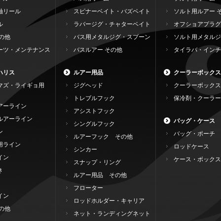
軸リール
スピナーベイト・バズベイト
ソルト用ルアー 
ル
ラバージグ・チャターベイト
オフショアプラグ
の他
バス用メタルジグ・スプーン
ソルト用メタルジ
ーツ・メンテナンス
バスルアー その他
タイラバ・インチ
ハリス
ルアー用品
クーラーボックス
マズ・ライギョ用
ジグヘッド
クーラーボックス
トレブルフック
保冷剤・クーラー
アーライン
アシストフック
ルアーライン
バッグ・ケース
シングルフック
ン
バッグ・ポーチ
ルアーフック その他
用ライン
ロッドケース
シンカー
イン
ケース・ボックス
スナップ・リング
き
ルアー用品 その他
フローター
イン
ロッドホルダー・キャリア
の他
ネット・ランディングネット