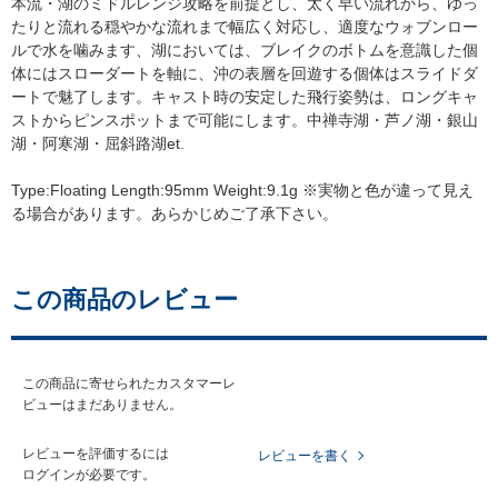
本流・湖のミドルレンジ攻略を前提とし、太く早い流れから、ゆっ
たりと流れる穏やかな流れまで幅広く対応し、適度なウォブンロー
ルで水を噛みます、湖においては、ブレイクのボトムを意識した個
体にはスローダートを軸に、沖の表層を回遊する個体はスライドダ
ートで魅了します。キャスト時の安定した飛行姿勢は、ロングキャ
ストからピンスポットまで可能にします。中禅寺湖・芦ノ湖・銀山
湖・阿寒湖・屈斜路湖et.
Type:Floating Length:95mm Weight:9.1g ※実物と色が違って見え
る場合があります。あらかじめご了承下さい。
この商品のレビュー
この商品に寄せられたカスタマーレ
ビューはまだありません。
レビューを評価するには
レビューを書く
ログイン
が必要です。