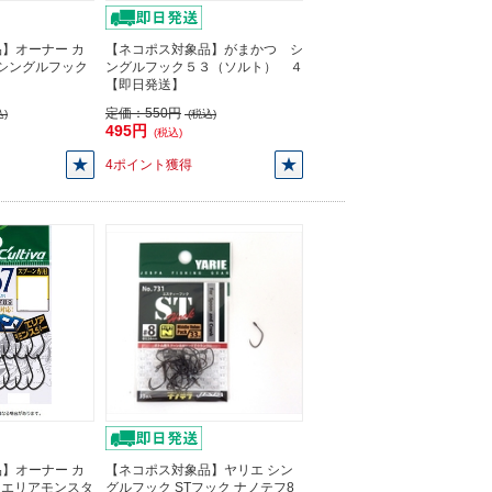
】オーナー カ
【ネコポス対象品】がまかつ シ
M シングルフック
ングルフック５３（ソルト） ４
【即日発送】
定価：
550円
)
(税込)
495円
(税込)
4ポイント獲得
】オーナー カ
【ネコポス対象品】ヤリエ シン
67 エリアモンスタ
グルフック STフック ナノテフ8