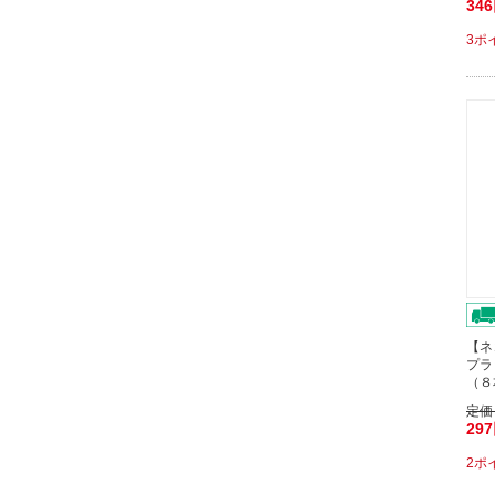
34
3ポ
【ネ
プラ
（８
定価
29
2ポ