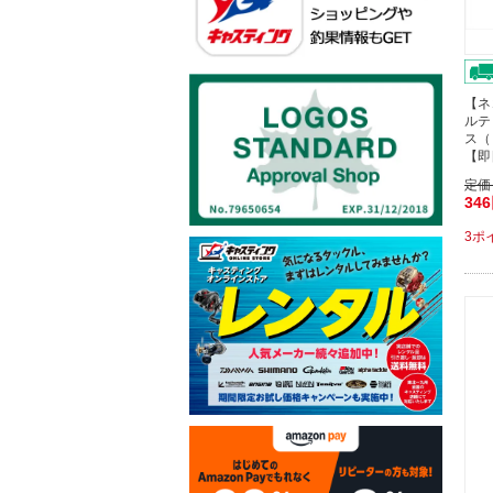
【ネ
ルテ
ス（
【即
定価
34
3ポ