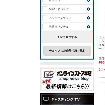
がまかつ
ABU・ガルシア
メジャークラフト
当店オリジナル
+ 全て表示する
【ネ
ッソ
クサ
ード
チェックした条件で絞り込む
定価
66
6ポ