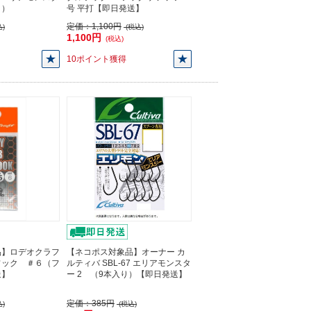
り）
号 平打【即日発送】
定価：
1,100円
)
(税込)
1,100円
(税込)
10ポイント獲得
品】ロデオクラフ
【ネコポス対象品】オーナー カ
フック ＃６（フ
ルティバ SBL-67 エリアモンスタ
送】
ー 2 （9本入り）【即日発送】
定価：
385円
)
(税込)