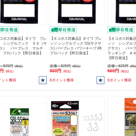
コポス対象品】ダイワ プレ
【ネコポス対象品】ダイワ プレ
【ネコポス対象
 シングルフック ＳＳ（サ
ッソ シングルフック SS(サクサ
ッソ シングル
ス） バーブレス マルチ
ス) バーブレス パワーキープ #8
クサス） バー
 プロパック【即日発送】
プロパック【即日発送】
ラッギング ＃
【即日発送】
：
825円
定価：
825円
定価：
825円
(税込)
(税込)
(税込
0円
660円
660円
(税込)
(税込)
(税込)
イント獲得
6ポイント獲得
6ポイント獲得