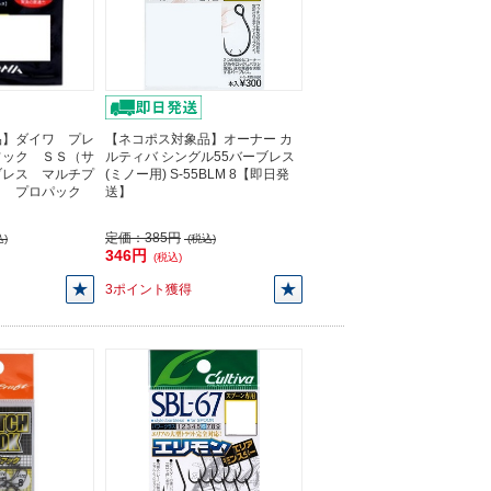
品】ダイワ プレ
【ネコポス対象品】オーナー カ
フック ＳＳ（サ
ルティバ シングル55バーブレス
ブレス マルチプ
(ミノー用) S-55BLM 8【即日発
６ プロパック
送】
定価：
385円
)
(税込)
346円
(税込)
3ポイント獲得