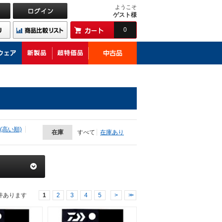
ようこそ
ゲスト様
0
(高い順)
在庫
すべて
在庫あり
件あります
1
2
3
4
5
>
>>