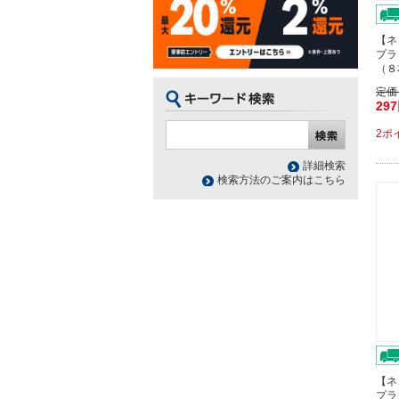
【ネ
プラ
（８
定価
29
2ポ
詳細検索
検索方法のご案内はこちら
【ネ
プラ