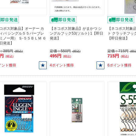
コポス対象品】オーナー カ
【ネコポス対象品】がまかつ シ
【ネコポス対象
ィバ シングル５５バーブレ
ングルフック53(ソルト) 1【即日
ト クラッチフック 
ミノー用） Ｓ-５５ＢＬＭ ６
発送】
【即日発送】
日発送】
：
385円
定価：
550円
定価：
715円
(税込)
(税込)
(税込
6円
495円
715円
(税込)
(税込)
(税込)
イント獲得
4ポイント獲得
6ポイント獲得