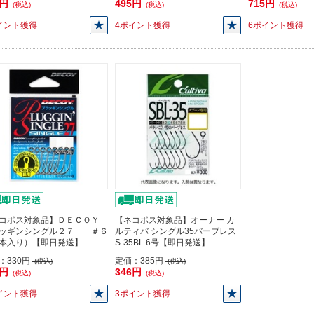
6円
495円
715円
(税込)
(税込)
(税込)
イント獲得
4ポイント獲得
6ポイント獲得
コポス対象品】ＤＥＣＯＹ
【ネコポス対象品】オーナー カ
ッギンシングル２７ ＃６
ルティバ シングル35バーブレス
本入り）【即日発送】
S-35BL 6号【即日発送】
：
330円
定価：
385円
(税込)
(税込)
7円
346円
(税込)
(税込)
イント獲得
3ポイント獲得