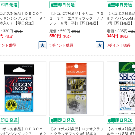
コポス対象品】ＤＥＣＯＹ
【ネコポス対象品】ヤリエ ７３
【ネコポス対象品
ッギンシングル２７ ＃４
１ ＳＴ エスティフック ナノ
ルティバ S-55
本入り）【即日発送】
テフ ８号 平打【即日発送】
8号【即日発送】
：
330円
定価：
550円
定価：
385円
(税込)
(税込)
(税込
7円
550円
346円
(税込)
(税込)
(税込)
イント獲得
5ポイント獲得
3ポイント獲得
コポス対象品】ＤＥＣＯＹ
【ネコポス対象品】ロデオクラフ
【ネコポス対象品
ッギンシングル２７ ＃２
ト クラッチフック #6 15本入
ルティバ SBL-