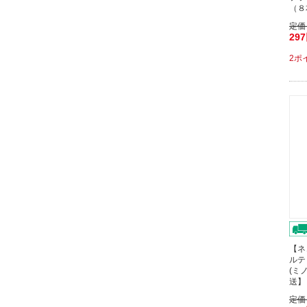
（８
定価
29
2ポ
【ネ
ルテ
(ミノ
送】
定価