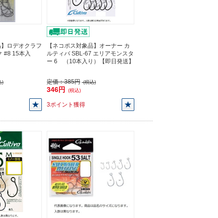
品】ロデオクラフ
【ネコポス対象品】オーナー カ
#8 15本入
ルティバ SBL-67 エリアモンスタ
ー 6 （10本入り）【即日発送】
定価：
385円
)
(税込)
346円
(税込)
3ポイント獲得