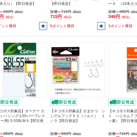
本入り）【即日発送】
【即日発送】
ー 4 （10本入
：
330円
定価：
715円
定価：
385円
(税込)
(税込)
(税込
7円
715円
346円
(税込)
(税込)
(税込)
イント獲得
6ポイント獲得
3ポイント獲得
コポス対象品】オーナー カ
【ネコポス対象品】がまかつ シ
【ネコポス対象
ィバ シングル55バーブレス
ングルフック５３（ソルト） １
ト ハニカムＴ
ー用) S-55BLM 4【即日発
／０【即日発送】
ッ素）【即日発
：
385円
定価：
550円
定価：
715円
(税込)
(税込)
(税込