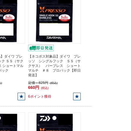
】ダイワ プレ
【ネコポス対象品】ダイワ プレ
ック ＳＳ（サク
ッソ シングルフック ＳＳ（サ
ス ショートマル
クサス） バーブレス ショート
パック
マルチ ＃８ プロパック【即日
発送】
定価：
825円
)
(税込)
660円
(税込)
6ポイント獲得