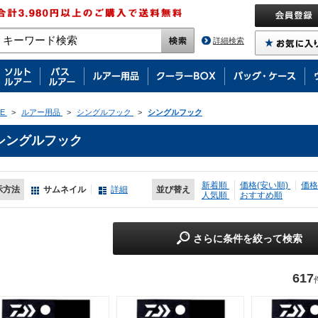
詳細検索
E
>
ルアー用品
>
シングルフック
>
シングルフック
シングルフック
新着順
価格(安い順)
価格
示方法
サムネイル
詳細
並び替え
人気順
おすすめ順
さらに条件を絞って検索
617