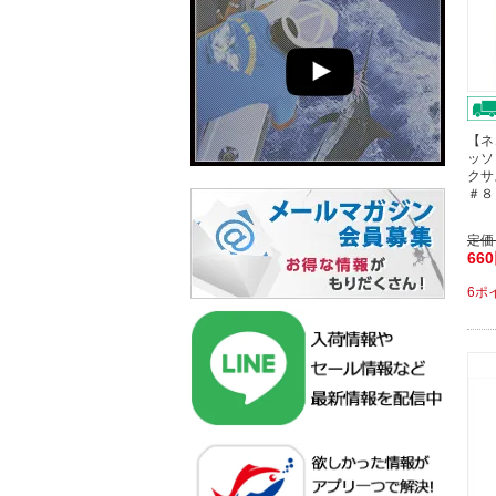
【ネ
ッソ
クサ
＃８
定価
66
6ポ