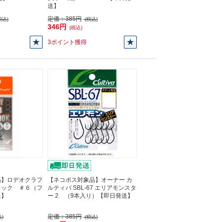
送】
定価：
385円
税込)
(税込)
346円
(税込)
3ポイント獲得
品】ロデオクラフ
【ネコポス対象品】オーナー カ
フック ＃６（フ
ルティバ SBL-67 エリアモンスタ
送】
ー 2 （9本入り）【即日発送】
定価：
385円
)
(税込)