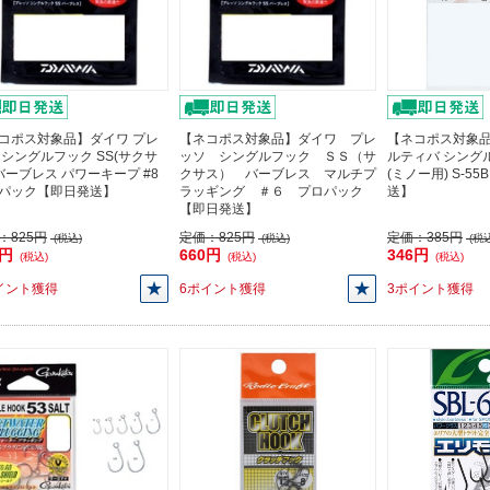
コポス対象品】ダイワ プレ
【ネコポス対象品】ダイワ プレ
【ネコポス対象品
 シングルフック SS(サクサ
ッソ シングルフック ＳＳ（サ
ルティバ シング
 バーブレス パワーキープ #8
クサス） バーブレス マルチプ
(ミノー用) S-55
パック【即日発送】
ラッギング ＃６ プロパック
送】
【即日発送】
：
825円
定価：
825円
定価：
385円
(税込)
(税込)
(税込
0円
660円
346円
(税込)
(税込)
(税込)
イント獲得
6ポイント獲得
3ポイント獲得