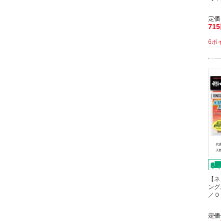
定価
71
6ポ
【ネ
ング
／０
定価