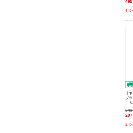
49
4ポ
【ネ
プラ
（８
定価
29
2ポ