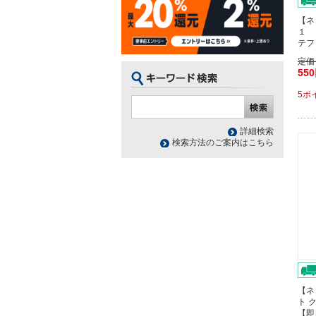
【ネ
１ 
テフ
定価
55
5ポ
詳細検索
検索方法のご案内はこちら
【ネ
ト 
【即