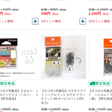
：
715円
定価：
385円
定価：
1,100円
(税込)
(税込)
(
5円
346円
1,100円
(税込)
(税込)
(税込)
イント獲得
3ポイント獲得
10ポイント獲得
コポス対象品】がまかつ シ
【ネコポス対象品】ロデオクラフ
【ネコポス対象
ルフック５３（ソルト） １
ト シングルフック ロデオ クラッ
ト ハニカムＴ
【即日発送】
チフック #8 サービスパック(50
ッ素）【即日発
本入)
：
550円
定価：
2,090円
定価：
715円
(税込)
(税込)
(税込