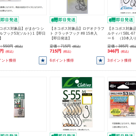
コポス対象品】がまかつ シ
【ネコポス対象品】ロデオクラフ
【ネコポス対象品
ルフック53(ソルト) 1【即日
ト クラッチフック #8 15本入
ルティバ SBL-
】
【即日発送】
ー 6 （10本
：
550円
定価：
715円
定価：
385円
(税込)
(税込)
(税込
5円
715円
346円
(税込)
(税込)
(税込)
イント獲得
6ポイント獲得
3ポイント獲得