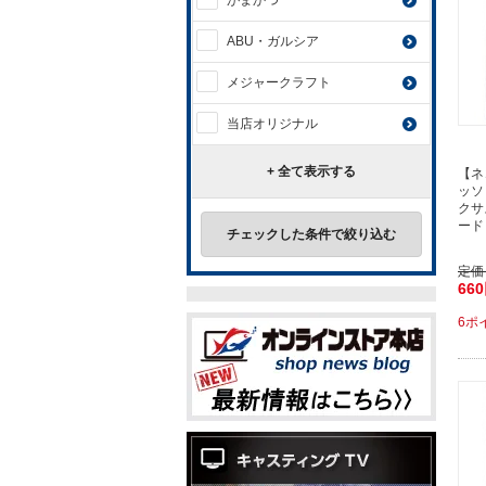
がまかつ
ABU・ガルシア
メジャークラフト
当店オリジナル
+ 全て表示する
【ネ
ッソ
クサ
ード
チェックした条件で絞り込む
定価
66
6ポ