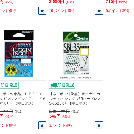
5円
2,090円
715円
(税込)
(税込)
(税込)
イント獲得
19ポイント獲得
6ポイント獲得
コポス対象品】ＤＥＣＯＹ
【ネコポス対象品】オーナー カ
ッギンシングル２７ ＃６
ルティバ シングル35バーブレス
本入り）【即日発送】
S-35BL 6号【即日発送】
：
330円
定価：
385円
(税込)
(税込)
7円
346円
(税込)
(税込)
イント獲得
3ポイント獲得