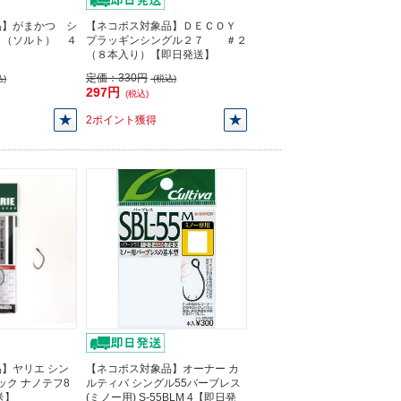
品】がまかつ シ
【ネコポス対象品】ＤＥＣＯＹ
３（ソルト） ４
プラッギンシングル２７ ＃２
（８本入り）【即日発送】
定価：
330円
)
(税込)
297円
(税込)
2ポイント獲得
】ヤリエ シン
【ネコポス対象品】オーナー カ
ック ナノテフ8
ルティバ シングル55バーブレス
送】
(ミノー用) S-55BLM 4【即日発