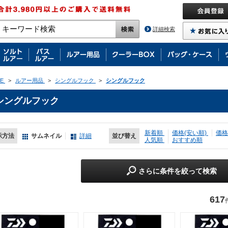
詳細検索
E
>
ルアー用品
>
シングルフック
>
シングルフック
シングルフック
新着順
価格(安い順)
価格
示方法
サムネイル
詳細
並び替え
人気順
おすすめ順
さらに条件を絞って検索
617