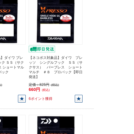
】ダイワ プレ
【ネコポス対象品】ダイワ プレ
ック ＳＳ（サク
ッソ シングルフック ＳＳ（サ
ス ショートマル
クサス） バーブレス ショート
パック
マルチ ＃８ プロパック【即日
発送】
定価：
825円
)
(税込)
660円
(税込)
6ポイント獲得