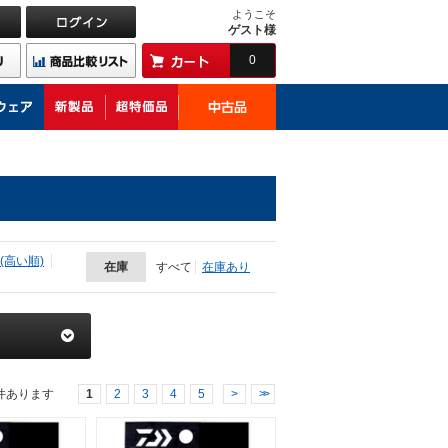
ようこそ
ゲスト様
0
(高い順)
在庫
すべて
在庫あり
件あります
1
2
3
4
5
>
>>