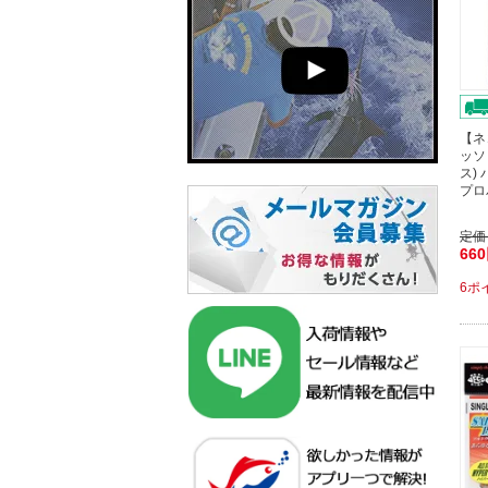
【ネ
ッソ
ス)
プロ
定価
66
6ポ