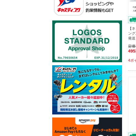
【ネ
ング
発送
定価
49
4ポ