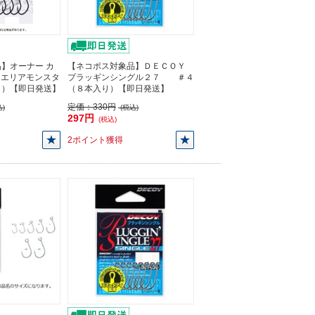
】オーナー カ
【ネコポス対象品】ＤＥＣＯＹ
67 エリアモンスタ
プラッギンシングル２７ ＃４
入り）【即日発送】
（８本入り）【即日発送】
定価：
330円
)
(税込)
297円
(税込)
2ポイント獲得