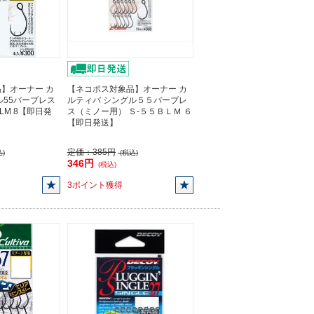
】オーナー カ
【ネコポス対象品】オーナー カ
ル55バーブレス
ルティバ シングル５５バーブレ
BLM 8【即日発
ス（ミノー用） Ｓ-５５ＢＬＭ ６
【即日発送】
定価：
385円
)
(税込)
346円
(税込)
3ポイント獲得