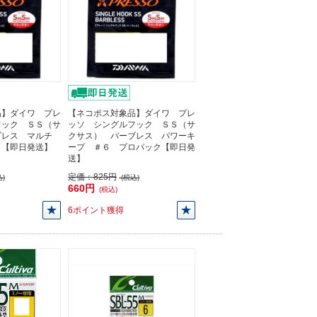
品】ダイワ プレ
【ネコポス対象品】ダイワ プレ
フック ＳＳ（サ
ッソ シングルフック ＳＳ（サ
ブレス マルチ
クサス） バーブレス パワーキ
ク【即日発送】
ープ ＃６ プロパック【即日発
送】
定価：
825円
)
(税込)
660円
(税込)
6ポイント獲得