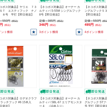
コポス対象品】ヤリエ ７３
【ネコポス対象品】オーナー カ
【ネコポス対象
ＳＴ エスティフック ナノ
ルティバ S-55M シングルフック
ングルフック５
 ８号 平打【即日発送】
8号【即日発送】
【即日発送】
：
550円
定価：
385円
定価：
550円
(税込)
(税込)
(税込
0円
346円
495円
(税込)
(税込)
(税込)
イント獲得
3ポイント獲得
4ポイント獲得
コポス対象品】ロデオクラフ
【ネコポス対象品】オーナー カ
【ネコポス対象品
クラッチフック #6 15本入
ルティバ SBL-67 エリアモンスタ
グルフック STフ
日発送】
ー 4 （10本入り）
号 平打【即日発