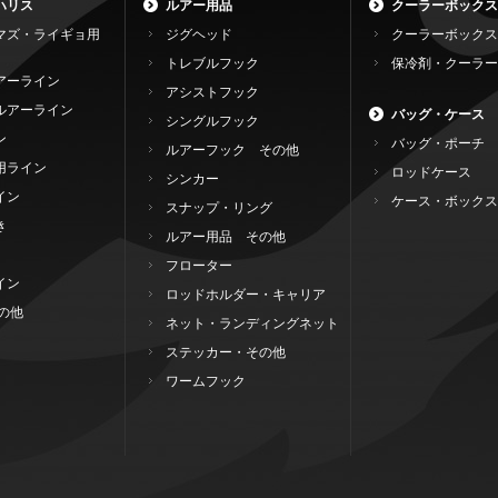
ハリス
ルアー用品
クーラーボックス
マズ・ライギョ用
ジグヘッド
クーラーボックス
トレブルフック
保冷剤・クーラー
アーライン
アシストフック
ルアーライン
バッグ・ケース
シングルフック
ン
バッグ・ポーチ
ルアーフック その他
用ライン
ロッドケース
シンカー
イン
ケース・ボックス
スナップ・リング
き
ルアー用品 その他
フローター
イン
ロッドホルダー・キャリア
の他
ネット・ランディングネット
ステッカー・その他
ワームフック