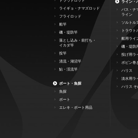
トラウトロッド
ライン・
ライギョ・ナマズロッド
バス・ナ
ライン
フライロッド
ソルトル
船竿
トラウト
磯・堤防竿
船用ライ
落とし込み・前打ち・
イカダ竿
磯・堤防
投竿
投げ用ラ
清流・湖沼竿
ボビン巻
鮎・渓流竿
ハリス
淡水用ラ
ボート・魚探
ハリス そ
魚探
ボート
エレキ・ボート用品