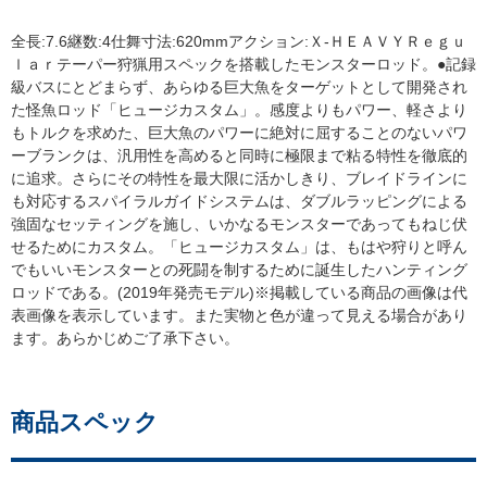
全長:7.6継数:4仕舞寸法:620mmアクション:Ｘ-ＨＥＡＶＹＲｅｇｕ
ｌａｒテーパー狩猟用スペックを搭載したモンスターロッド。●記録
級バスにとどまらず、あらゆる巨大魚をターゲットとして開発され
た怪魚ロッド「ヒュージカスタム」。感度よりもパワー、軽さより
もトルクを求めた、巨大魚のパワーに絶対に屈することのないパワ
ーブランクは、汎用性を高めると同時に極限まで粘る特性を徹底的
に追求。さらにその特性を最大限に活かしきり、ブレイドラインに
も対応するスパイラルガイドシステムは、ダブルラッピングによる
強固なセッティングを施し、いかなるモンスターであってもねじ伏
せるためにカスタム。「ヒュージカスタム」は、もはや狩りと呼ん
でもいいモンスターとの死闘を制するために誕生したハンティング
ロッドである。(2019年発売モデル)※掲載している商品の画像は代
表画像を表示しています。また実物と色が違って見える場合があり
ます。あらかじめご了承下さい。
商品スペック