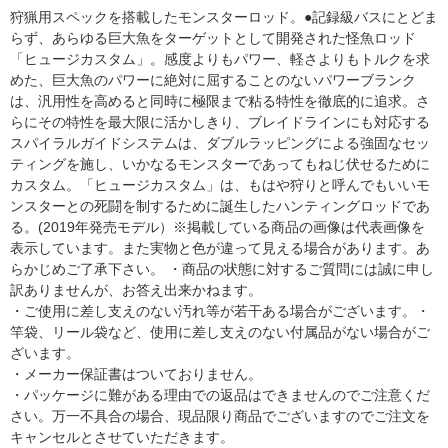
狩猟用スペックを搭載したモンスターロッド。●記録級バスにとどま
らず、あらゆる巨大魚をターゲットとして開発された怪魚ロッド
「ヒュージカスタム」。感度よりもパワー、軽さよりもトルクを求
めた、巨大魚のパワーに絶対に屈することのないパワーブランク
は、汎用性を高めると同時に極限まで粘る特性を徹底的に追求。さ
らにその特性を最大限に活かしきり、ブレイドラインにも対応する
スパイラルガイドシステムは、ダブルラッピングによる強固なセッ
ティングを施し、いかなるモンスターであってもねじ伏せるために
カスタム。「ヒュージカスタム」は、もはや狩りと呼んでもいいモ
ンスターとの死闘を制するために誕生したハンティングロッドであ
る。(2019年発売モデル）※掲載している商品の画像は代表画像を
表示しています。また実物と色が違って見える場合があります。あ
らかじめご了承下さい。 ・商品の状態に対するご質問には誠に申し
訳ありませんが、お答え出来かねます。
・ご使用に差し支えのない汚れ等が若干ある場合がございます。・
竿袋、リール袋など、使用に差し支えのない付属品がない場合がご
ざいます。
・メーカー保証書はついておりません。
・パッケージに難がある理由での返品はできませんのでご注意くだ
さい。万一不具合の場合、現品限り商品でございますのでご注文を
キャンセルとさせていただきます。